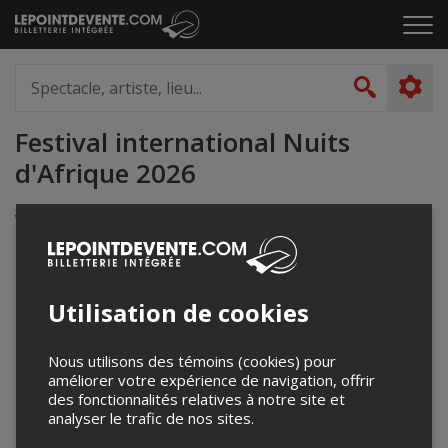
Passer
Cliq
au
pou
contenu
ouvr
Spectacle,
le
artiste,
Recher
men
lieu...
Festival international Nuits
d'Afrique 2026
Votre recherche n'a retourné aucun
résultat.
Utilisation de cookies
Nous utilisons des témoins (cookies) pour
améliorer votre expérience de navigation, offrir
des fonctionnalités relatives à notre site et
analyser le trafic de nos sites.