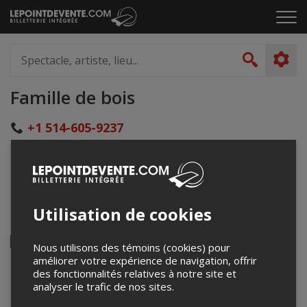
Passer
Cliq
au
pou
contenu
ouvr
Spectacle,
le
artiste,
Recher
men
lieu...
Famille de bois
+1 514-605-9237
concourspanache@outlook.com
www.facebook.com/Familledebois/about
Événements à venir
Utilisation de cookies
ANNULÉ
Nous utilisons des témoins (cookies) pour
améliorer votre expérience de navigation, offrir
des fonctionnalités relatives à notre site et
analyser le trafic de nos sites.