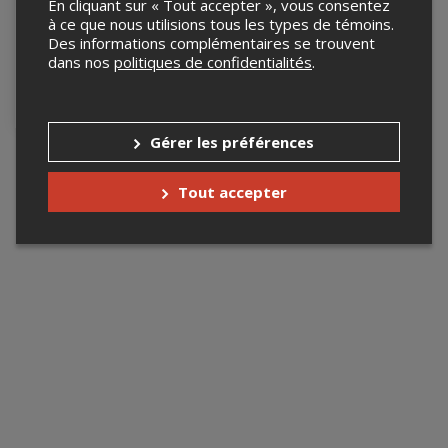
En cliquant sur « Tout accepter », vous consentez
à ce que nous utilisions tous les types de témoins.
Flash ton panache
Des informations complémentaires se trouvent
2026
dans nos
politiques de confidentialités
.
20 février 2027, 19h00
Espace St-Hyacinthe, St-
Hyacinthe, QC
Gérer les préférences
Tout accepter