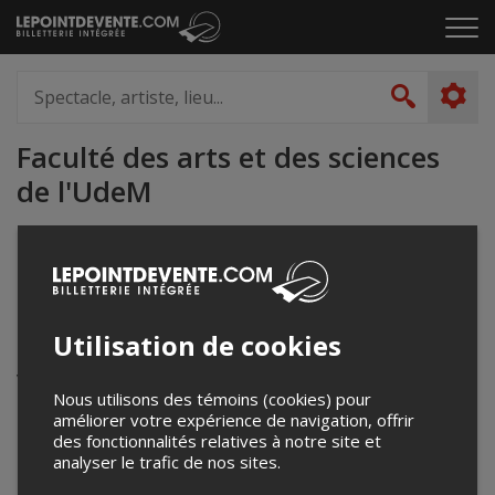
Passer
Cliq
au
pou
contenu
ouvr
Spectacle,
le
artiste,
Recher
men
lieu...
Faculté des arts et des sciences
de l'UdeM
evenements@fas.umontreal.ca
fas.umontreal.ca/accueil/
Utilisation de cookies
Événements à venir
Votre recherche n'a retourné aucun résultat.
Nous utilisons des témoins (cookies) pour
améliorer votre expérience de navigation, offrir
des fonctionnalités relatives à notre site et
analyser le trafic de nos sites.