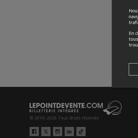
Nous
navi
traf
En c
tous
tro
© 2010–2026 Tous droits réservés
Twitter
Tiktok
Facebook
Instagram
LinkedIn