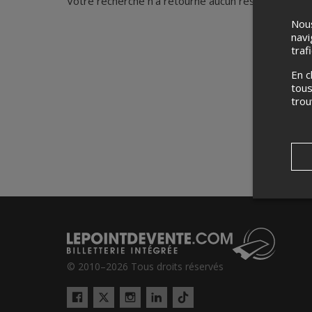
Votre recherche n'a retourné aucun résultat.
Nous
navi
traf
En c
tous
tro
© 2010–2026 Tous droits réservés
Twitter
Tiktok
Facebook
Instagram
LinkedIn