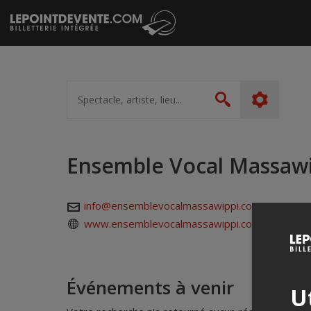
Passer
au
contenu
Spectacle,
artiste,
Rechercher
lieu...
Ensemble Vocal Massawi
info@ensemblevocalmassawippi.com
www.ensemblevocalmassawippi.com
Événements à venir
Ut