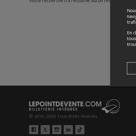
Votre recherche n'a retourné aucun résultat.
Nous
navi
traf
En c
tous
tro
© 2010–2026 Tous droits réservés
Twitter
Tiktok
Facebook
Instagram
LinkedIn