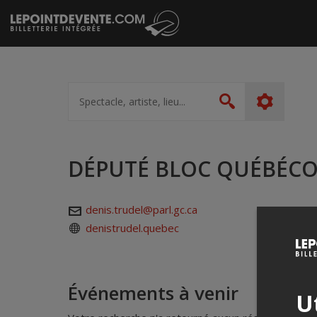
Passer
au
contenu
Spectacle,
artiste,
Rechercher
lieu...
DÉPUTÉ BLOC QUÉBÉCO
denis.trudel@parl.gc.ca
denistrudel.quebec
Événements à venir
Ut