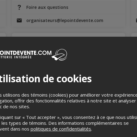
Foire aux questions
organisateurs@lepointdevente.com
Service administratifs
Nous sommes là pour répondre à vos questions de
nature comptable et administrative.
ilisation de cookies
Foire aux questions
 utilisons des témoins (cookies) pour améliorer votre expérienc
gation, offrir des fonctionnalités relatives à notre site et analyser
comptabilite@lepointdevente.com
ic de nos sites.
liquant sur « Tout accepter », vous consentez à ce que nous utilis
 les types de témoins. Des informations complémentaires se
uvent dans nos
politiques de confidentialités
.