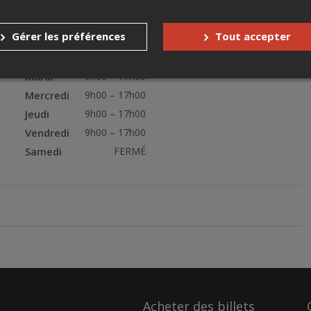
Heures d'ouverture
Gérer les préférences
Tout accepter
Dimanche
FERMÉ
Lundi
9h00 – 17h00
Mardi
9h00 – 17h00
Mercredi
9h00 – 17h00
Jeudi
9h00 – 17h00
Vendredi
9h00 – 17h00
Samedi
FERMÉ
Acheter des billets