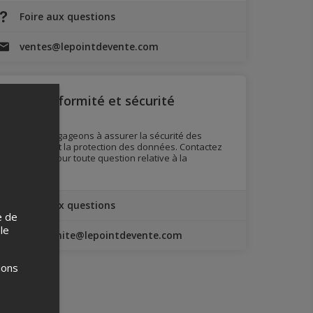
Foire aux questions
ventes@lepointdevente.com
Conformité et sécurité
Nous nous engageons à assurer la sécurité des
transactions et la protection des données. Contactez
nos experts pour toute question relative à la
conformité.
Foire aux questions
e de
 le
conformite@lepointdevente.com
ions