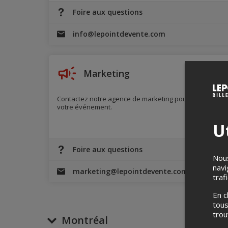
Foire aux questions
info@lepointdevente.com
Marketing
Contactez notre agence de marketing pour propulser
votre événement.
Ut
Foire aux questions
Nous
navi
marketing@lepointdevente.com
traf
En c
tous
tro
Montréal