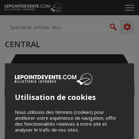
Passer
Cliq
au
pou
contenu
ouvr
Spectacle,
le
artiste,
Recher
men
lieu...
CENTRAL
Utilisation de cookies
Nous utilisons des témoins (cookies) pour
améliorer votre expérience de navigation, offrir
des fonctionnalités relatives à notre site et
analyser le trafic de nos sites.