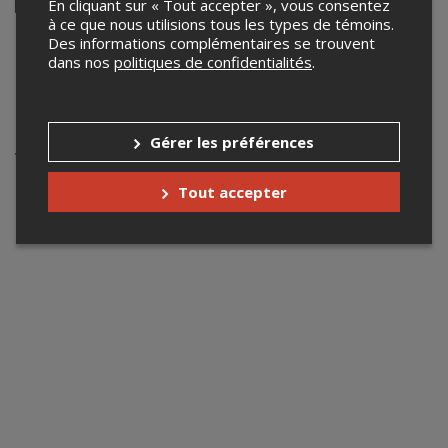
En cliquant sur « Tout accepter », vous consentez
Facebook
à ce que nous utilisions tous les types de témoins.
info@centralgranby.ca
Des informations complémentaires se trouvent
dans nos
politiques de confidentialités
.
centralgranby.ca
Événements à venir
Gérer les préférences
Votre recherche n'a retourné aucun résultat.
Tout accepter