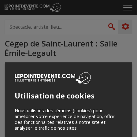
Passer
Cliq
au
pou
contenu
ouvr
Spectacle,
le
artiste,
Recher
men
lieu...
Cégep de Saint-Laurent : Salle
Émile-Legault
dbigras@cegepsl.qc.ca
www.cegepsl.qc.ca/
Utilisation de cookies
Événements à venir
Votre recherche n'a retourné aucun résultat.
Nous utilisons des témoins (cookies) pour
améliorer votre expérience de navigation, offrir
des fonctionnalités relatives à notre site et
analyser le trafic de nos sites.