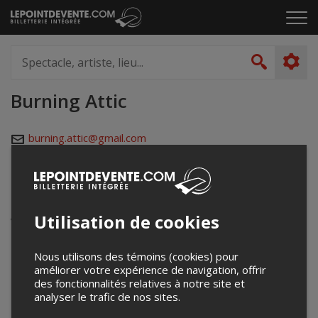
Passer
Cliq
au
pou
contenu
ouvr
Spectacle,
le
artiste,
Recher
men
lieu...
Burning Attic
burning.attic@gmail.com
burningattic.com/
Événements à venir
Utilisation de cookies
Votre recherche n'a retourné aucun résultat.
Nous utilisons des témoins (cookies) pour
améliorer votre expérience de navigation, offrir
des fonctionnalités relatives à notre site et
analyser le trafic de nos sites.