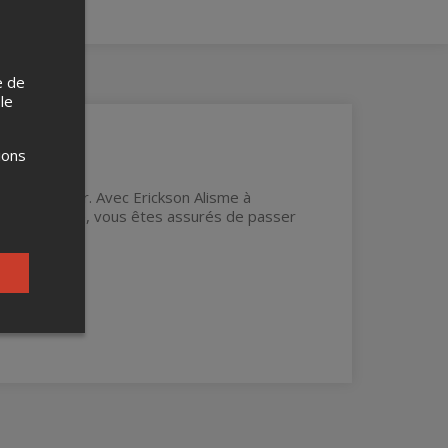
e de
 le
ions
 l'Abreuvoir. Avec Erickson Alisme à
haque semaine, vous êtes assurés de passer