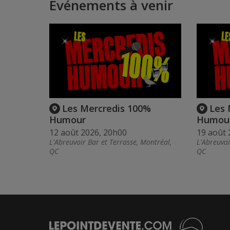
Événements à venir
Les Mercredis 100%
Les 
Humour
Humou
12 août 2026, 20h00
19 août 
L'Abreuvoir Bar et Terrasse, Montréal,
L'Abreuvoi
QC
QC