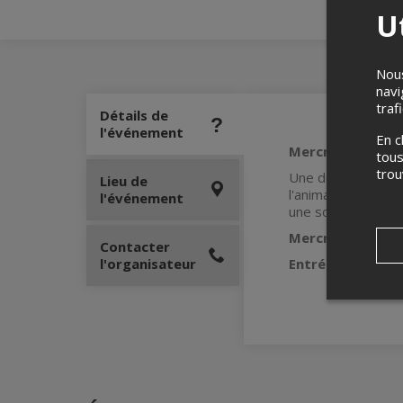
Ut
Nous
navi
traf
Détails de
l'événement
En c
Mercredis 100%
tous
tro
Une des soirées d'
Lieu de
l'animation, DJJM
l'événement
une soirée inoublia
Mercredis à 20h,
Contacter
l'organisateur
Entrée : 12$
(10$ 