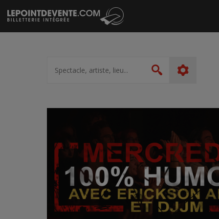
Passer
au
contenu
Spectacle,
artiste,
Rechercher
lieu...