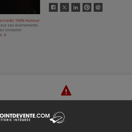
Twitter
Facebook
Linkedin
Pinterest
Envoyer
par
ercredis 100% Humour
courriel
s pour ses événements.
ez contacter
ur
, à
Merci de confirmer que vous n'êtes pas un robot ci-bas.