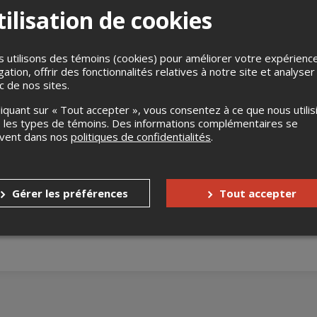
ilisation de cookies
 utilisons des témoins (cookies) pour améliorer votre expérienc
gation, offrir des fonctionnalités relatives à notre site et analyser
ic de nos sites.
liquant sur « Tout accepter », vous consentez à ce que nous utilis
 humour
 les types de témoins. Des informations complémentaires se
uvent dans nos
politiques de confidentialités
.
humour les plus connues à Montréal, dans le mythique sous-sol de
 à l'ambiance musicale et une brochette d'humoristes surprises c
ble.
 les portes ouvrent à 19h.
Gérer les préférences
Tout accepter
pour les étudiants sur place uniquement)