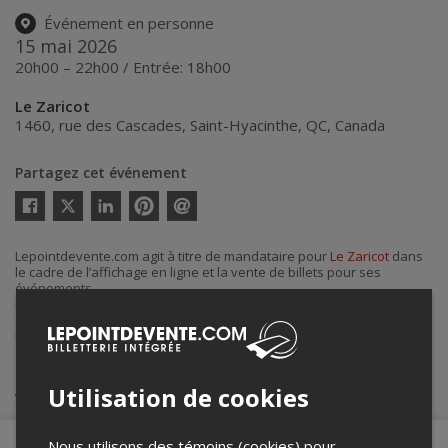
Événement en personne
15 mai 2026
20h00 – 22h00 / Entrée: 18h00
Le Zaricot
1460, rue des Cascades
,
Saint-Hyacinthe
,
QC
,
Canada
Partagez cet événement
Twitter
Facebook
Linkedin
Pinterest
Envoyer
par
courriel
Lepointdevente.com agit à titre de mandataire pour
Le Zaricot
dans
le cadre de l’affichage en ligne et la vente de billets pour ses
événements.
Pour plus d’information à propos de cet événement, veuillez
contacter l’organisateur de l’événement,
Le Zaricot
, à
billetterie@lezaricot.com
.
Achat de billets
Utilisation de cookies
Nous utilisons des témoins (cookies) pour