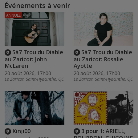
Événements à venir
ANNULÉ
5à7 Trou du Diable
5à7 Trou du Diable
au Zaricot: John
au Zaricot: Rosalie
McLaren
Ayotte
20 août 2026, 17h00
20 août 2026, 17h00
Le Zaricot, Saint-Hyacinthe, QC
Le Zaricot, Saint-Hyacinthe, QC
Kinji00
3 pour 1: ARIELL,
BOURDON, CHICOINE