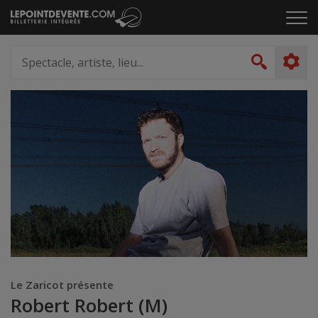
Passer
Cliq
au
pou
contenu
ouvr
Spectacle,
le
artiste,
Recher
men
lieu...
Le Zaricot présente
Robert Robert (M)