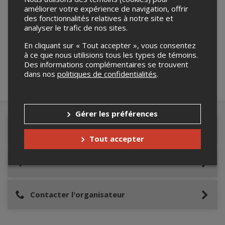
améliorer votre expérience de navigation, offrir
des fonctionnalités relatives à notre site et
Merci de confirmer que vous n'êtes pas un
analyser le trafic de nos sites.
robot ci-bas.
En cliquant sur « Tout accepter », vous consentez
à ce que nous utilisions tous les types de témoins.
Des informations complémentaires se trouvent
dans nos
politiques de confidentialités
.
Gérer les préférences
Détails de l'événement
Tout accepter
Lieu de l'événement
Contacter l'organisateur