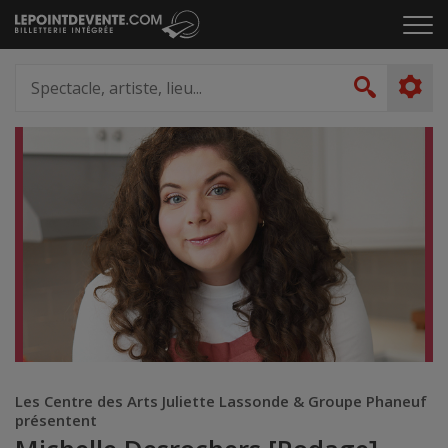
Passer
Cliq
au
pou
contenu
ouvr
Spectacle,
le
artiste,
Recher
men
lieu...
Les Centre des Arts Juliette Lassonde & Groupe Phaneuf
présentent