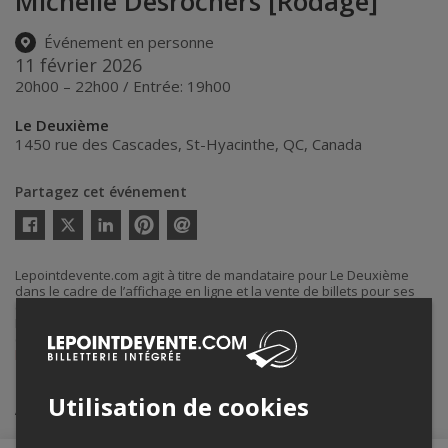
Michelle Desrochers [Rodage]
Événement en personne
11 février 2026
20h00 – 22h00 / Entrée: 19h00
Le Deuxième
1450 rue des Cascades
,
St-Hyacinthe
,
QC
,
Canada
Partagez cet événement
Twitter
Facebook
Linkedin
Pinterest
Envoyer
par
courriel
Lepointdevente.com agit à titre de mandataire pour Le Deuxième
dans le cadre de l’affichage en ligne et la vente de billets pour ses
événements.
Pour plus d’information à propos de cet événement, veuillez
contacter l’organisateur de l’événement, Le Deuxième, à
billetterie@lezaricot.com
.
Utilisation de cookies
Achat de billets