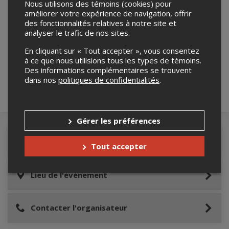
Nous utilisons des témoins (cookies) pour
améliorer votre expérience de navigation, offrir
des fonctionnalités relatives à notre site et
analyser le trafic de nos sites.
Merci de confirmer que vous n'êtes pas un
robot ci-bas.
En cliquant sur « Tout accepter », vous consentez
à ce que nous utilisions tous les types de témoins.
Des informations complémentaires se trouvent
dans nos
politiques de confidentialités
.
Gérer les préférences
Détails de l'événement
Tout accepter
Lieu de l'événement
Contacter l'organisateur