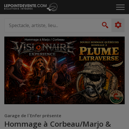
Passer
Cliq
au
pou
contenu
ouvr
Spectacle,
le
artiste,
Recher
men
lieu...
Garage de l`Enfer présente
Hommage à Corbeau/Marjo &