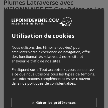
Plumes Latraverse avec
VISIONNAIRE ET Guy Brière et Les
Mauvaises Herbes
Événement en personne
7 novembre 2026
Utilisation de cookies
19h30 – 23h30 / Entrée: 19h00
Relais de la Pointe des Écureuils
Nous utilisons des témoins (cookies) pour
991, Rue Notre-Dame,
,
Donnacona
,
QC
,
Canada
améliorer votre expérience de navigation, offrir
des fonctionnalités relatives à notre site et
analyser le trafic de nos sites.
Partagez cet événement
Twitter
En cliquant sur « Tout accepter », vous consentez
à ce que nous utilisions tous les types de témoins.
Facebook
Linkedin
Pinterest
Envoyer
Des informations complémentaires se trouvent
par
courriel
Lepointdevente.com agit à titre de mandataire pour
Production inc
dans nos
politiques de confidentialités
.
dans le cadre de l’affichage en ligne et la vente de billets pour ses
événements.
Pour plus d’information à propos de cet événement, veuillez
contacter l’organisateur de l’événement,
Production inc
, à
buds_87@hotmail.com
.
Gérer les préférences