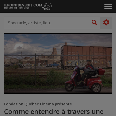
Passer
Cliq
au
pou
contenu
ouvr
Spectacle,
le
artiste,
Recher
men
lieu...
Fondation Québec Cinéma présente
Comme entendre à travers une