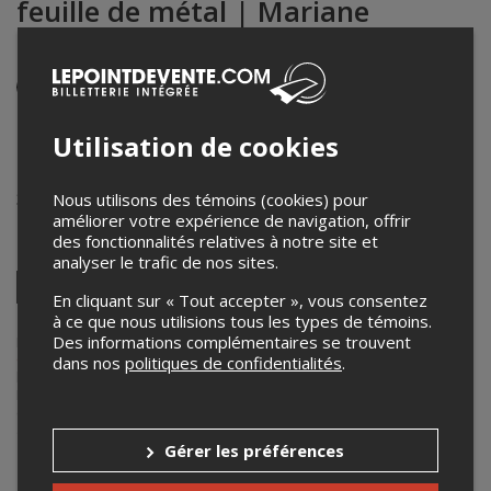
feuille de métal | Mariane
Béliveau | Soirée Tapis bleu
Événement en personne
24 février 2025
19h30 – 21h00 / Entrée: 19h15
Utilisation de cookies
Cinémathèque québécoise - Salle Hydro-Québec
335, boul. De Maisonneuve Est
,
Montréal
,
QC
,
Canada
Nous utilisons des témoins (cookies) pour
améliorer votre expérience de navigation, offrir
des fonctionnalités relatives à notre site et
Partagez cet événement
analyser le trafic de nos sites.
Twitter
En cliquant sur « Tout accepter », vous consentez
Facebook
Linkedin
Pinterest
Envoyer
à ce que nous utilisions tous les types de témoins.
par
courriel
Des informations complémentaires se trouvent
Lepointdevente.com agit à titre de mandataire pour
Fondation
Québec Cinéma
dans le cadre de l’affichage en ligne et la vente de
dans nos
politiques de confidentialités
.
billets pour ses événements.
Pour plus d’information à propos de cet événement, veuillez
contacter l’organisateur de l’événement,
Fondation Québec Cinéma
,
à
billetterie@quebeccinema.ca
.
Gérer les préférences
Achat de billets