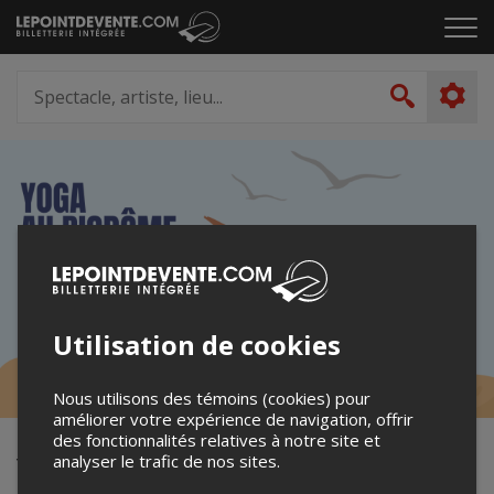
Passer
Cliq
au
pou
contenu
ouvr
Spectacle,
le
artiste,
Recher
men
lieu...
Utilisation de cookies
Nous utilisons des témoins (cookies) pour
améliorer votre expérience de navigation, offrir
des fonctionnalités relatives à notre site et
Yoga à la carte au Biodôme - mai
analyser le trafic de nos sites.