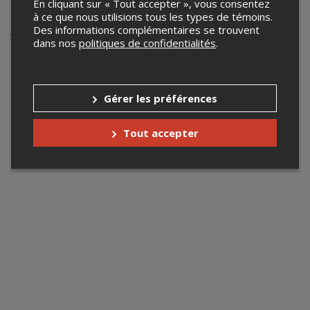
2025
En cliquant sur « Tout accepter », vous consentez
à ce que nous utilisions tous les types de témoins.
Des informations complémentaires se trouvent
Votre recherche n'a retourné aucun
dans nos
politiques de confidentialités
.
résultat.
Gérer les préférences
Tout accepter