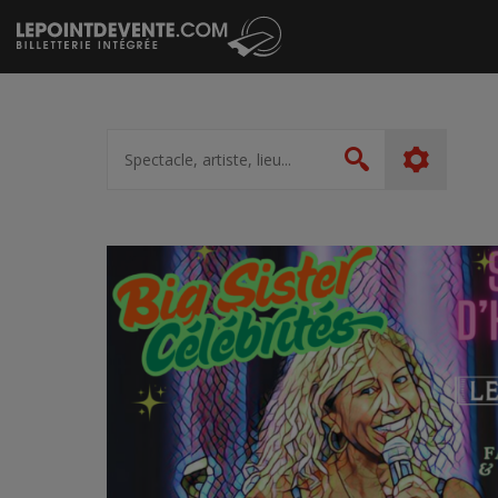
Passer
au
contenu
Spectacle,
artiste,
Rechercher
lieu...