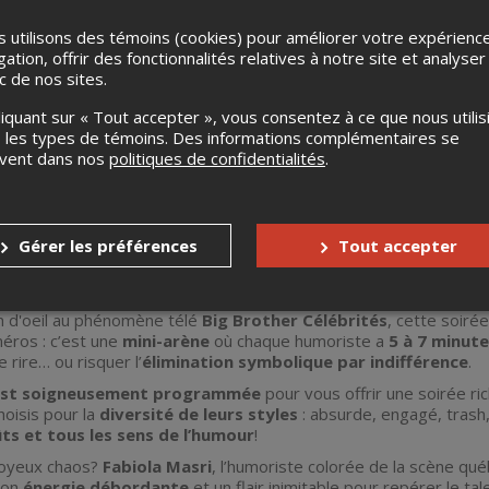
 utilisons des témoins (cookies) pour améliorer votre expérienc
gation, offrir des fonctionnalités relatives à notre site et analyser
ic de nos sites.
liquant sur « Tout accepter », vous consentez à ce que nous utilis
 les types de témoins. Des informations complémentaires se
uvent dans nos
politiques de confidentialités
.
s invite à Big Sister Célebrités – la scène ouverte où VOUS 
Gérer les préférences
Tout accepter
ister Célebrités
, la nouvelle soirée d’humour où les humoristes
nt se prêter au jeu de la scène… et de
votre jugement
!
lin d'oeil au phénomène télé
Big Brother Célébrités
, cette soiré
éros : c’est une
mini-arène
où chaque humoriste a
5 à 7 minut
e rire… ou risquer l’
élimination symbolique par indifférence
.
 est soigneusement programmée
pour vous offrir une soirée ric
oisis pour la
diversité de leurs styles
: absurde, engagé, trash, 
ts et tous les sens de l’humour
!
joyeux chaos?
Fabiola Masri
, l’humoriste colorée de la scène qu
son
énergie débordante
et un flair inimitable pour repérer le tal