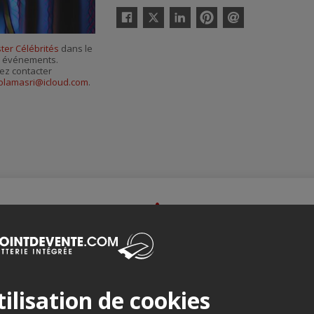
Twitter
Facebook
Linkedin
Pinterest
Envoyer
par
ster Célébrités
dans le
courriel
es événements.
ez contacter
olamasri@icloud.com
.
Merci de confirmer que vous n'êtes pas un robot ci-bas.
ilisation de cookies