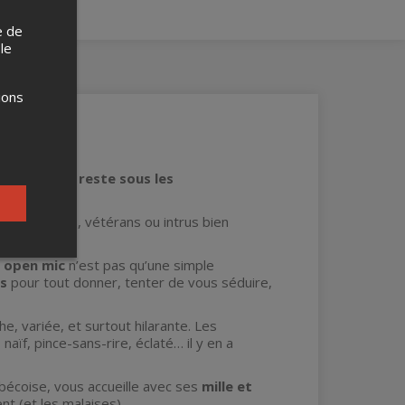
e de
 le
ions
décidez qui reste sous les
 — débutants, vétérans ou intrus bien
e
open mic
n’est pas qu’une simple
es
pour tout donner, tenter de vous séduire,
he, variée, et surtout hilarante. Les
naïf, pince-sans-rire, éclaté… il y en a
ébécoise, vous accueille avec ses
mille et
ent (et les malaises).