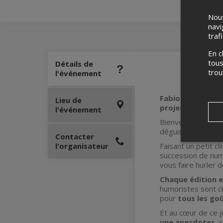
Nous
navi
traf
En c
tous
Détails de
tro
l'événement
Fabiola Masri vou
Lieu de
projecteurs!
✨
l'événement
Bienvenue à
Big S
déguisés — vienne
Contacter
l'organisateur
Faisant un petit c
succession de num
vous faire hurler d
Chaque édition
humoristes sont ch
pour
tous les goû
Et au cœur de ce 
une anecdotes
, 