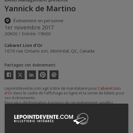
Yannick de Martino
Événement en personne
1er novembre 2017
20h00 / Entrée: 19h00
Cabaret Lion d'Or
1676 rue Ontario est
,
Montréal
,
QC
,
Canada
Partagez cet événement
Twitter
Facebook
Linkedin
Pinterest
Envoyer
par
Lepointdevente.com agit à titre de mandataire pour
Cabaret Lion
courriel
d'Or
dans le cadre de l’affichage en ligne et la vente de billets pour
ses événements.
Pour plus d’information à propos de cet événement, veuillez
contacter l’organisateur de l’événement,
Cabaret Lion d'Or
, à
info@cabaretliondor.com
.