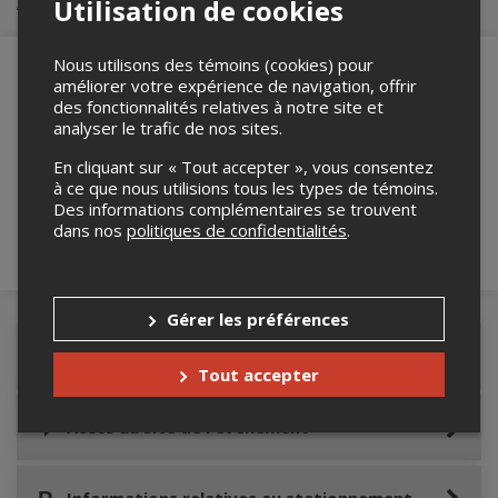
Achat de billets
Utilisation de cookies
Nous utilisons des témoins (cookies) pour
améliorer votre expérience de navigation, offrir
des fonctionnalités relatives à notre site et
Merci de confirmer que vous n'êtes pas un
analyser le trafic de nos sites.
robot ci-bas.
En cliquant sur « Tout accepter », vous consentez
à ce que nous utilisions tous les types de témoins.
Des informations complémentaires se trouvent
dans nos
politiques de confidentialités
.
Gérer les préférences
Détails de l'événement
Tout accepter
Accès au site de l'événement