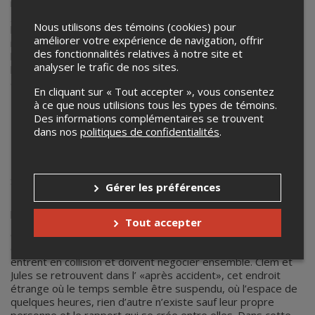
routine, en harmonie avec l'accélération progressive de la
gestuelle, offrant une expérience immersive captivante pour
Nous utilisons des témoins (cookies) pour
le spectateur. Originaire de Tiohtiá:ke/Mooniyang/Montréal,
améliorer votre expérience de navigation, offrir
iel s'engage dans des projets inclusifs favorisant
des fonctionnalités relatives à notre site et
l'authenticité et l'exploration in situ. Ses créations rejettent
analyser le trafic de nos sites.
la conformité, privilégiant l'humour et l'absurde pour sortir
de sa zone de confort.
En cliquant sur « Tout accepter », vous consentez
à ce que nous utilisions tous les types de témoins.
Des informations complémentaires se trouvent
dans nos
politiques de confidentialités
.
Explo
Fracture.s
Synopsis :
Gérer les préférences
Fuyant son appartement qu’elle croit infesté de punaises de
lit, Clem fonce dans Jules avec sa voiture.
Tout accepter
Ce choc brutal interrompt subitement leurs solitudes, alors
que ces deux individus aux univers différents, voire opposés
entrent en collision et doivent négocier ensemble. Clem et
Jules se retrouvent dans l’ «après accident», cet endroit
étrange où le temps semble être suspendu, où l’espace de
quelques heures, rien d’autre n’existe sauf leur propre