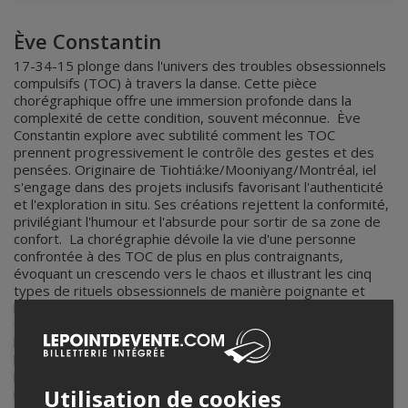
Ève Constantin
17-34-15 plonge dans l'univers des troubles obsessionnels
compulsifs (TOC) à travers la danse. Cette pièce
chorégraphique offre une immersion profonde dans la
complexité de cette condition, souvent méconnue. Ève
Constantin explore avec subtilité comment les TOC
prennent progressivement le contrôle des gestes et des
pensées. Originaire de Tiohtiá:ke/Mooniyang/Montréal, iel
s'engage dans des projets inclusifs favorisant l'authenticité
et l'exploration in situ. Ses créations rejettent la conformité,
privilégiant l'humour et l'absurde pour sortir de sa zone de
confort. La chorégraphie dévoile la vie d'une personne
confrontée à des TOC de plus en plus contraignants,
évoquant un crescendo vers le chaos et illustrant les cinq
types de rituels obsessionnels de manière poignante et
humoristique. Le costume sur mesure, un imposant sac
transparent rempli d'objets liés aux compulsions, symbolise
le poids de ces troubles. Cadenassé dans le dos de
l'interprète avec le code 17-34-15 pour l'ouvrir, il renforce
l'impact visuel et émotionnel de la performance. La musique,
Utilisation de cookies
un métronome à 132 BPM, souligne la constance de la