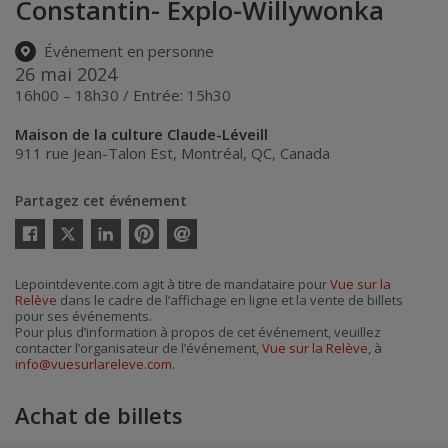
Constantin- Explo-Willywonka
Événement en personne
26 mai 2024
16h00 – 18h30 / Entrée: 15h30
Maison de la culture Claude-Léveill
911 rue Jean-Talon Est
,
Montréal
,
QC
,
Canada
Partagez cet événement
Twitter
Facebook
Linkedin
Pinterest
Envoyer
par
courriel
Lepointdevente.com agit à titre de mandataire pour
Vue sur la
Relève
dans le cadre de l’affichage en ligne et la vente de billets
pour ses événements.
Pour plus d’information à propos de cet événement, veuillez
contacter l’organisateur de l’événement,
Vue sur la Relève
, à
info@vuesurlareleve.com
.
Achat de billets