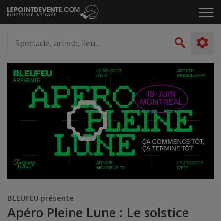
Passer
Cliq
au
pou
contenu
ouvr
Spectacle,
le
artiste,
Recher
men
lieu...
BLEUFEU présente
Apéro Pleine Lune : Le solstice