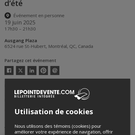
d’été
Événement en personne
19 juin 2025
17h30 – 21h30
Ausgang Plaza
6524 rue St-Hubert
,
Montréal
,
QC
,
Canada
Partagez cet événement
Twitter
Facebook
Linkedin
Pinterest
Envoyer
par
courriel
Lepointdevente.com agit à titre de mandataire pour
Ausgang Plaza
dans le cadre de l’affichage en ligne et la vente de billets pour ses
événements.
Pour plus d’information à propos de cet événement, veuillez
contacter l’organisateur de l’événement,
Ausgang Plaza
, à
Utilisation de cookies
info@ausgangplaza.com
.
Achat de billets
Nous utilisons des témoins (cookies) pour
améliorer votre expérience de navigation, offrir