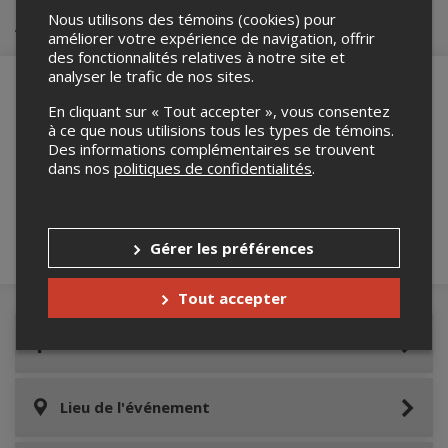
Achat de billets
Nous utilisons des témoins (cookies) pour
améliorer votre expérience de navigation, offrir
des fonctionnalités relatives à notre site et
analyser le trafic de nos sites.
En cliquant sur « Tout accepter », vous consentez
à ce que nous utilisions tous les types de témoins.
Merci de confirmer que vous n'êtes pas un
Des informations complémentaires se trouvent
robot ci-bas.
dans nos
politiques de confidentialités
.
Gérer les préférences
Tout accepter
Détails de l'événement
Lieu de l'événement