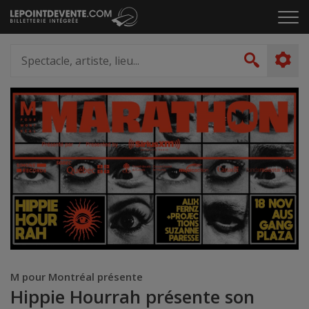
Passer
Cliq
au
pou
contenu
ouvr
Spectacle,
le
artiste,
Recher
men
lieu...
M pour Montréal présente
Hippie Hourrah présente son