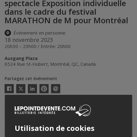
spectacle Exposition individuelle
dans le cadre du festival
MARATHON de M pour Montréal
Événement en personne
18 novembre 2023
20h30 – 23h00 / Entrée: 20h00
Ausgang Plaza
6524 Rue St-Hubert
,
Montréal
,
QC
,
Canada
Partagez cet événement
Twitter
Facebook
Linkedin
Pinterest
Envoyer
par
courriel
Lepointdevente.com agit à titre de mandataire pour
Ausgang Plaza
dans le cadre de l’affichage en ligne et la vente de billets pour ses
événements.
Pour plus d’information à propos de cet événement, veuillez
contacter l’organisateur de l’événement,
Ausgang Plaza
, à
Utilisation de cookies
info@ausgangplaza.com
.