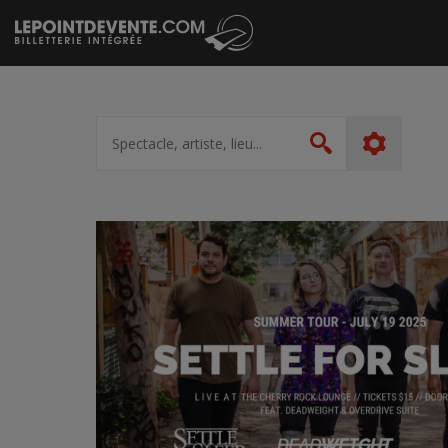
Passer
au
contenu
Spectacle,
artiste,
Rechercher
lieu...