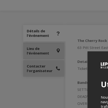
Détails de
l'événement
The Cherry Rock 
63 Pitt Street Ea
Lieu de
l'événement
Details
Contacter
Tickets $15 // Do
l'organisateur
Ut
Bands Performin
SETTLE FOR SLEE
DEADWEIGHT (
We
Nous
navi
OVERDRIVE SUITE
traf