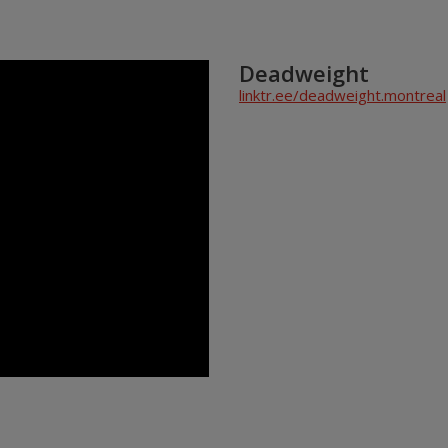
Deadweight
linktr.ee/deadweight.montreal