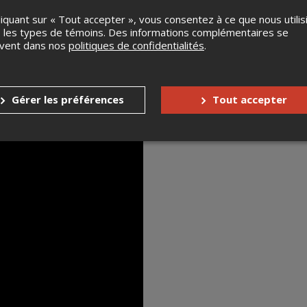
liquant sur « Tout accepter », vous consentez à ce que nous utilis
 les types de témoins. Des informations complémentaires se
uvent dans nos
politiques de confidentialités
.
Settle For Sleep
Gérer les préférences
Tout accepter
www.settleforsleepband.com