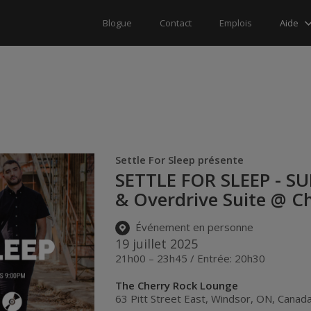
Aide
Blogue
Contact
Emplois
Settle For Sleep présente
SETTLE FOR SLEEP - 
& Overdrive Suite @ C
Événement en personne
19 juillet 2025
21h00 – 23h45 / Entrée: 20h30
The Cherry Rock Lounge
63 Pitt Street East
,
Windsor
,
ON
,
Canad