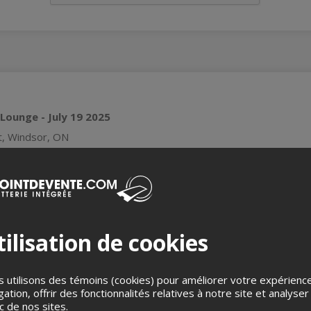
Lounge - July 19 2025
st, Windsor, ON
ors 9pm // 19+ Event
ilisation de cookies
g:
P (
Website
)
bsite
)
 utilisons des témoins (cookies) pour améliorer votre expérienc
gation, offrir des fonctionnalités relatives à notre site et analyser
 (
Website
)
ic de nos sites.