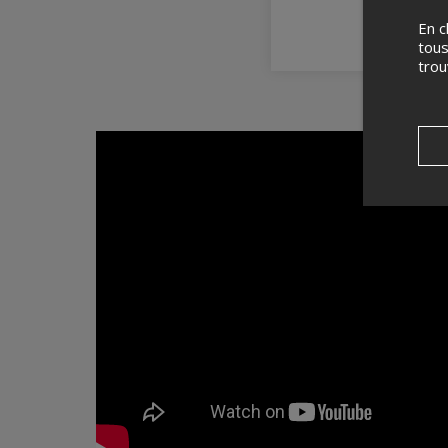
En c
tous
tro