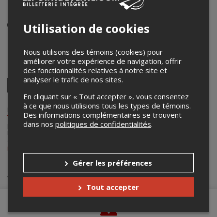
Diffusions virtuelles
Événement virtuel
Utilisation de cookies
Du 9 au 12 avril 2026
7h00 – 23h45 / Entrée: 6h30 (EDT)
Nous utilisons des témoins (cookies) pour
améliorer votre expérience de navigation, offrir
Partagez cet événement
des fonctionnalités relatives à notre site et
analyser le trafic de nos sites.
Twitter
En cliquant sur « Tout accepter », vous consentez
Facebook
Linkedin
Pinterest
Envoyer
par
à ce que nous utilisions tous les types de témoins.
courriel
Lepointdevente.com agit à titre de mandataire pour
Créations Hit
Des informations complémentaires se trouvent
The Floor
dans le cadre de l’affichage en ligne et la vente de billets
dans nos
politiques de confidentialités
.
pour ses événements.
Pour plus d’information à propos de cet événement, veuillez
contacter l’organisateur de l’événement,
Créations Hit The Floor
, à
info@hitthefloor.ca
.
Gérer les préférences
Achat de billets
Tout accepter