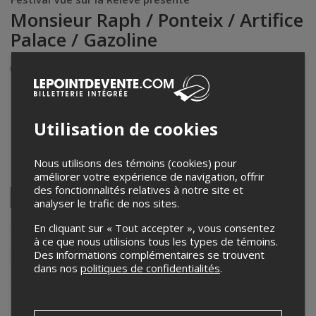
Monsieur Raph / Ponteix / Artifice
Palace / Gazoline
Événement en personne
16 mai 2017
19h00 / Entrée: 18h00
Utilisation de cookies
Divan Orange
4234 Boulevard Saint-Laurent
,
Montréal
,
QC
,
Canada
Nous utilisons des témoins (cookies) pour
Partagez cet événement
améliorer votre expérience de navigation, offrir
des fonctionnalités relatives à notre site et
Twitter
analyser le trafic de nos sites.
Facebook
Linkedin
Pinterest
Envoyer
par
En cliquant sur « Tout accepter », vous consentez
Lepointdevente.com agit à titre de mandataire pour
Vue sur la
courriel
à ce que nous utilisions tous les types de témoins.
Relève
dans le cadre de l’affichage en ligne et la vente de billets
pour ses événements.
Des informations complémentaires se trouvent
Pour plus d’information à propos de cet événement, veuillez
dans nos
politiques de confidentialités
.
contacter l’organisateur de l’événement,
Vue sur la Relève
, à
info@creations-etc.org
.