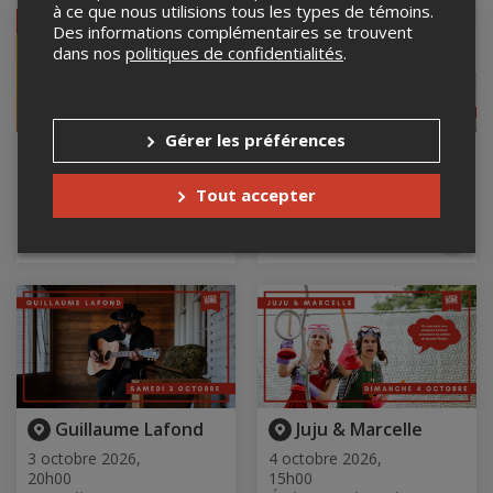
O
à ce que nous utilisions tous les types de témoins.
COMPLET
String
Des informations complémentaires se trouvent
Band
dans nos
politiques de confidentialités
.
Gérer les préférences
Benny Jones
Les Flambettes III
30 août 2026, 20h00
21 septembre 2026,
Tout accepter
La Vieille Usine, Cap-
20h00
d'Espoir, QC
La Vieille Usine, Cap-
Les
Ajou
d'Espoir, QC
au
Flamb
pani
III
Guillaume Lafond
Juju & Marcelle
3 octobre 2026,
4 octobre 2026,
20h00
15h00