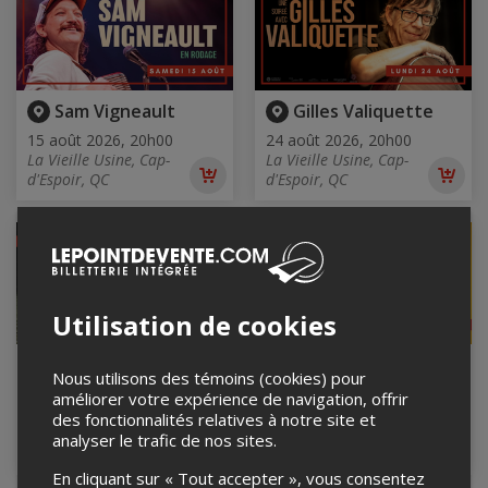
Sam Vigneault
Gilles Valiquette
15 août 2026, 20h00
24 août 2026, 20h00
La Vieille Usine, Cap-
La Vieille Usine, Cap-
Sam
Gilles
Ajouter
Ajou
d'Espoir, QC
d'Espoir, QC
au
au
Vigneault
Valiqu
panier
pani
COMPLET
Utilisation de cookies
The Big O String
Benny Jones
Nous utilisons des témoins (cookies) pour
Band
29 août 2026, 20h00
améliorer votre expérience de navigation, offrir
La Vieille Usine, Cap-
28 août 2026, 20h00
des fonctionnalités relatives à notre site et
d'Espoir, QC
La Vieille Usine, Cap-
analyser le trafic de nos sites.
The
Ajouter
d'Espoir, QC
au
Big
En cliquant sur « Tout accepter », vous consentez
panier