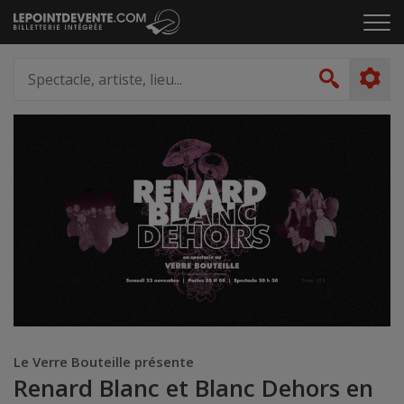
Passer
Cliq
au
pou
contenu
ouvr
Spectacle,
le
artiste,
Recher
men
lieu...
Le Verre Bouteille présente
Renard Blanc et Blanc Dehors en