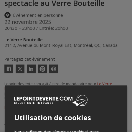
spectacle au Verre Bouteille
Événement en personne
22 novembre 2025
20h30 – 23h00 / Entrée: 20h00
Le Verre Bouteille
2112, Avenue du Mont-Royal Est
,
Montréal
,
QC
,
Canada
Partagez cet événement
Twitter
Facebook
Linkedin
Pinterest
Envoyer
par
courriel
Lepointdevente.com agit à titre de mandataire pour
Le Verre
Bouteille
dans le cadre de l’affichage en ligne et la vente de billets
pour ses événements.
Pour plus d’information à propos de cet événement, veuillez
contacter l’organisateur de l’événement,
Le Verre Bouteille
, à
lvbjake@gmail.com
.
Utilisation de cookies
Achat de billets
Nous utilisons des témoins (cookies) pour