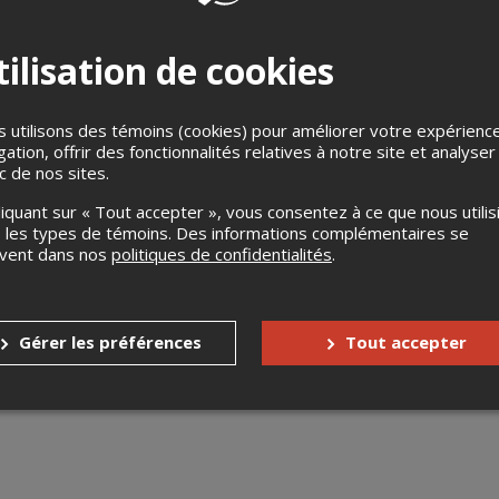
ilisation de cookies
 utilisons des témoins (cookies) pour améliorer votre expérienc
gation, offrir des fonctionnalités relatives à notre site et analyser
ic de nos sites.
ébarquent au Verre Bouteille!
liquant sur « Tout accepter », vous consentez à ce que nous utilis
ec Maman vous propose un mélange d’afrobeat, de jazz et de ro
 les types de témoins. Des informations complémentaires se
uvent dans nos
politiques de confidentialités
.
oza et sa troupe vous offrent une performance éclatée entre rap,
toute la place.
ettent le collectif, le rythme et le déhanchement de l'avant.
Gérer les préférences
Tout accepter
es : 20h00