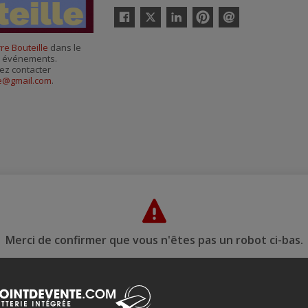
Twitter
Facebook
Linkedin
Pinterest
Envoyer
par
re Bouteille
dans le
courriel
es événements.
ez contacter
e@gmail.com
.
Merci de confirmer que vous n'êtes pas un robot ci-bas.