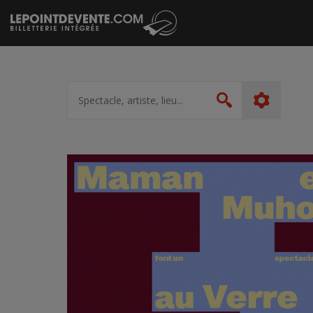
Passer
au
contenu
Spectacle,
artiste,
Rechercher
lieu...