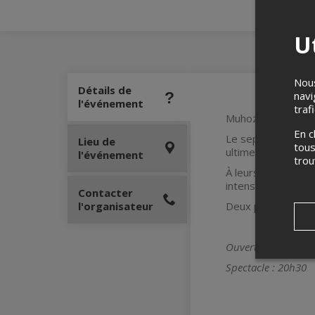
Ut
Nous
Détails de
navi
l'événement
traf
Muhoza et Maman d
En c
Le septet de Québ
Lieu de
tous
ultime.
l'événement
tro
À leurs côtés, Muh
intensité prennent 
Contacter
l'organisateur
Deux projets qui m
Ouverture des port
Spectacle : 20h30