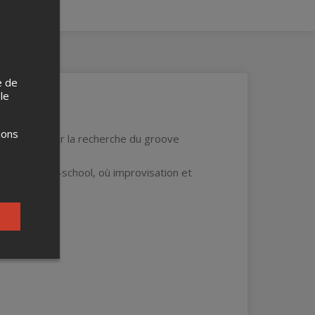
e de
 le
ions
ck, porté par la recherche du groove
 funk et old-school, où improvisation et