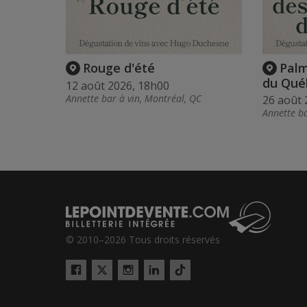
Rouge d'été
Palm
du Qué
12 août 2026, 18h00
Annette bar à vin, Montréal, QC
26 août 
Annette ba
© 2010–2026 Tous droits réservés
Twitter
Tiktok
Facebook
Instagram
LinkedIn