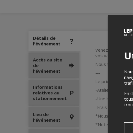
Détails de
l'événement
Venez démasquer ce
Ut
vos valises pour u
Accès au site
Nous tenterons, à l
de
l'événement
Nous
---
navi
Le prix de votre bil
traf
Informations
-Atelier de dégus
relatives au
En c
stationnement
-Une bulle festive
tous
tro
-Frais de service 
Lieu de
*Nous vous invito
l'événement
*Note : Cet événe