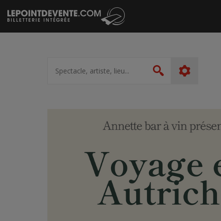
Passer
au
contenu
Spectacle,
artiste,
Rechercher
lieu...