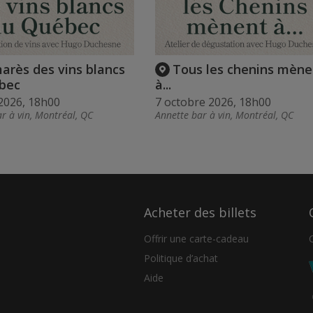
arès des vins blancs
Tous les chenins mène
bec
à...
2026, 18h00
7 octobre 2026, 18h00
r à vin, Montréal, QC
Annette bar à vin, Montréal, QC
Acheter des billets
Offrir une carte-cadeau
Politique d’achat
Aide