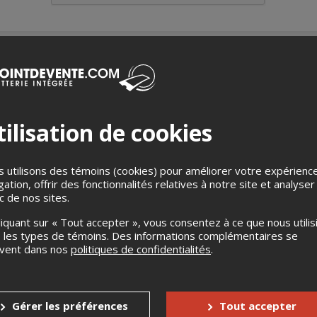
s vins intrigants qui ont le vent dans les voiles. Cap sur un pays
ilisation de cookies
ne dégustation haute en couleurs qui vous fera découvrir des te
’anonyme, d’identifier les crus.
 utilisons des témoins (cookies) pour améliorer votre expérienc
gation, offrir des fonctionnalités relatives à notre site et analyser
let inclut:
ic de nos sites.
tation de 5 produits d'Hugo Duchesne - valeur de 66$
liquant sur « Tout accepter », vous consentez à ce que nous utilis
 d'apéro
 les types de témoins. Des informations complémentaires se
uvent dans nos
politiques de confidentialités
.
et taxes
ns à rester avec nous pour souper après la dégustation
ment est réservé aux personnes âgées de 18 ans et plus.
Gérer les préférences
Tout accepter