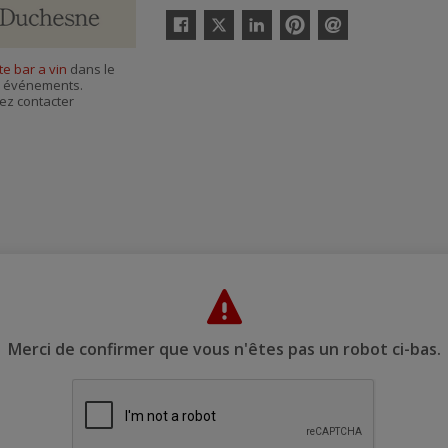
Twitter
Facebook
Linkedin
Pinterest
Envoyer
par
e bar a vin
dans le
courriel
es événements.
ez contacter
Merci de confirmer que vous n'êtes pas un robot ci-bas.