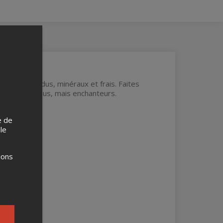
 de vins tendus, minéraux et frais. Faites
rroirs méconnus, mais enchanteurs.
e de
 le
ions