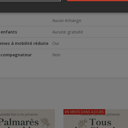
s
Jusqu'à 15 jours avant l'événement
Aucun échange
s enfants
Aucune gratuité
nnes à mobilité réduite
Oui
accompagnateur
Non
EN VENTE
DANS 4 JOURS