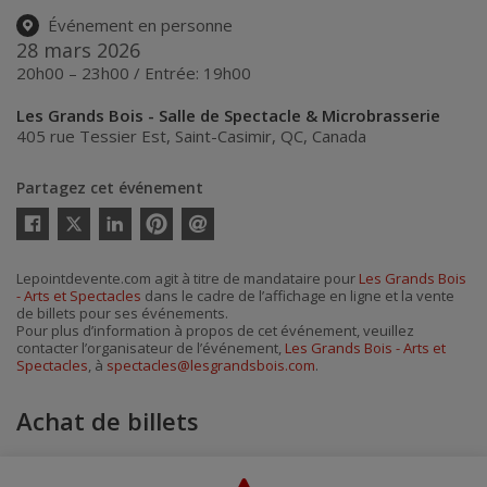
Événement en personne
28 mars 2026
20h00 – 23h00 / Entrée: 19h00
Les Grands Bois - Salle de Spectacle & Microbrasserie
405 rue Tessier Est
,
Saint-Casimir
,
QC
,
Canada
Partagez cet événement
Twitter
Facebook
Linkedin
Pinterest
Envoyer
par
courriel
Lepointdevente.com agit à titre de mandataire pour
Les Grands Bois
- Arts et Spectacles
dans le cadre de l’affichage en ligne et la vente
de billets pour ses événements.
Pour plus d’information à propos de cet événement, veuillez
contacter l’organisateur de l’événement,
Les Grands Bois - Arts et
Spectacles
, à
spectacles@lesgrandsbois.com
.
Achat de billets