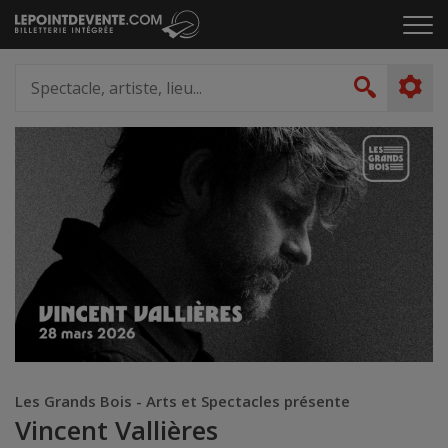
Passer
Cliq
au
pou
contenu
ouvr
Spectacle,
le
artiste,
Recher
men
lieu...
Les Grands Bois - Arts et Spectacles présente
Vincent Vallières