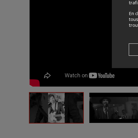
traf
En c
tous
tro