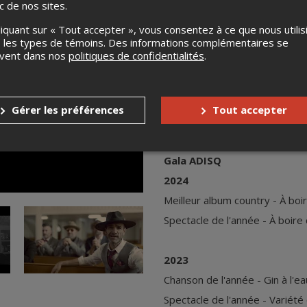
Salebarbes, le projet d’Éloi e
ic de nos sites.
Belliveau et Jean-François Bre
répertoire cadien, avec une do
liquant sur « Tout accepter », vous consentez à ce que nous utilis
redonner un peu de fierté et l
 les types de témoins. Des informations complémentaires se
uvent dans nos
politiques de confidentialités
.
Une sorte de réappropriation c
une urgence de chanter, à l’unis
culture qui se souvient, à pein
Le voyage de notre langue, va
Gérer les préférences
Tout accepter
porteur d’un unique message : 
Gala ADISQ
2024
Meilleur album country - À bo
Spectacle de l'année - À boir
2023
Chanson de l'année - Gin à l'ea
Spectacle de l'année - Variété