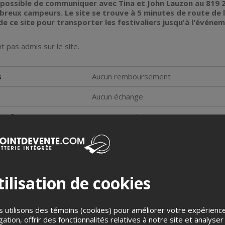
 possible de communiquer avec Tina et John Lauzon au 819 2
mbreux campeurs. Le site se trouve à 5 minutes de route de 
e ce site pour transporter les festivaliers jusqu'à l'événe
t pas admis sur le site.
s
Aucun remboursement
Aucun échange
s enfants
Gratuit pour les 11 ans et moins
nnes à mobilité réduite
Oui
ilisation de cookies
 utilisons des témoins (cookies) pour améliorer votre expérienc
Salebarbes
gation, offrir des fonctionnalités relatives à notre site et analyser