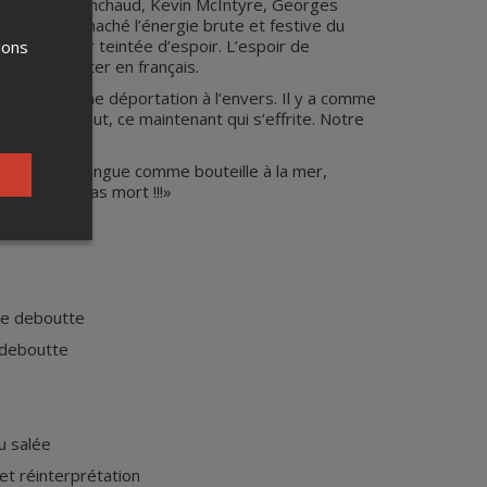
t Jonathan Painchaud, Kevin McIntyre, Georges
au, s’est harnaché l’énergie brute et festive du
se d’humour teintée d’espoir. L’espoir de
ions
e goût de fêter en français.
ulturelle. Une déportation à l’envers. Il y a comme
son s’il le faut, ce maintenant qui s’effrite. Notre
e.
isseau qui tangue comme bouteille à la mer,
«On n’est pas mort !!!»
ire deboutte
e deboutte
u salée
 et réinterprétation