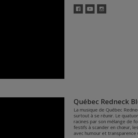
Facebook
YouTube
Instagram
Québec Redneck Bl
La musique de Québec Redneck
surtout à se réunir. Le quat
racines par son mélange de fo
festifs à scander en chœur, le
avec humour et transparence u