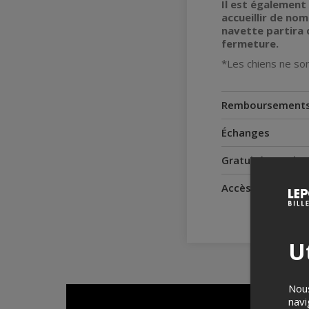
Il est également
accueillir de no
navette partira d
fermeture.
*Les chiens ne son
Remboursement
Échanges
Gratuité pour le
Accès pour perso
Ut
Nous
navi