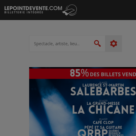
Passer
au
contenu
Spectacle,
artiste,
Rechercher
lieu...