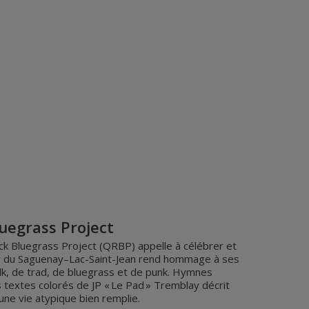
uegrass Project
 Bluegrass Project (QRBP) appelle à célébrer et
uor du Saguenay–Lac-Saint-Jean rend hommage à ses
lk, de trad, de bluegrass et de punk. Hymnes
s textes colorés de JP « Le Pad » Tremblay décrit
ne vie atypique bien remplie.