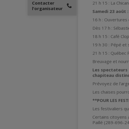
Contacter
21 h 15 : La Chica
l'organisateur
Samedi 23 août :
16 h : Ouvertures
Dès 17 h : Sébast
18 h 15 : Café Clo
19 h 30 : Pépé et 
21 h 15 : Québec 
Breuvage et nourri
Les spectateurs 
chapiteau distin
Prévoyez de l'arg
Les chaises pourro
**POUR LES FEST
Les festivaliers q
Certains citoyens 
Paillé (289-696-24