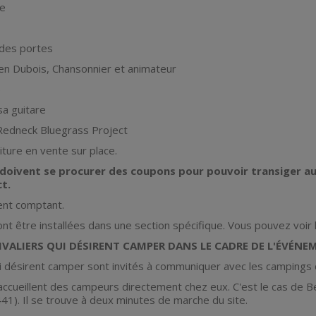
ne
 des portes
ien Dubois, Chansonnier et animateur
p
sa guitare
Redneck Bluegrass Project
ture en vente sur place.
doivent se procurer des coupons pour pouvoir transiger au
ct.
ent comptant.
nt être installées dans une section spécifique. Vous pouvez voir l
IVALIERS QUI DÉSIRENT CAMPER DANS LE CADRE DE L'ÉVÉNE
ui désirent camper sont invités à communiquer avec les campings d
accueillent des campeurs directement chez eux. C'est le cas de 
41). Il se trouve à deux minutes de marche du site.