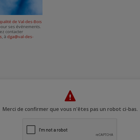
Facebook
Linkedin
Pinterest
Envoyer
par
courriel
palité de Val-des-Bois
s pour ses événements.
ez contacter
s
, à
dga@val-des-
Merci de confirmer que vous n'êtes pas un robot ci-bas.