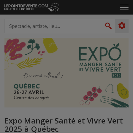
Passer
Cliq
au
pou
contenu
ouvr
Spectacle,
le
artiste,
Recher
men
lieu...
Expo Manger Santé et Vivre Vert
2025 à Québec