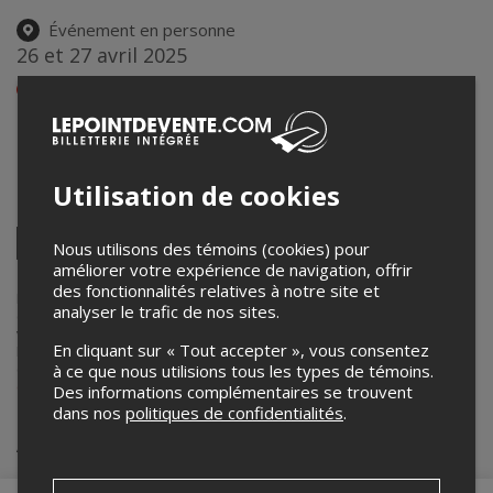
Événement en personne
26 et 27 avril 2025
Afficher les heures de l'événement
Centre des congrès de Québec
1000 boulevard René-Lévesque E
,
Québec
,
QC
,
Canada
Utilisation de cookies
Partagez cet événement
Twitter
Nous utilisons des témoins (cookies) pour
Facebook
Linkedin
Pinterest
Envoyer
améliorer votre expérience de navigation, offrir
par
des fonctionnalités relatives à notre site et
courriel
Lepointdevente.com agit à titre de mandataire pour
analyser le trafic de nos sites.
expomangersante.com dans le cadre de l’affichage en ligne et la
vente de billets pour ses événements.
En cliquant sur « Tout accepter », vous consentez
Pour plus d’information à propos de cet événement, veuillez
contacter l’organisateur de l’événement, expomangersante.com, à
à ce que nous utilisions tous les types de témoins.
contact@expomangersante.com
ou au
+1 438-407-6789
.
Des informations complémentaires se trouvent
dans nos
politiques de confidentialités
.
Achat de billets