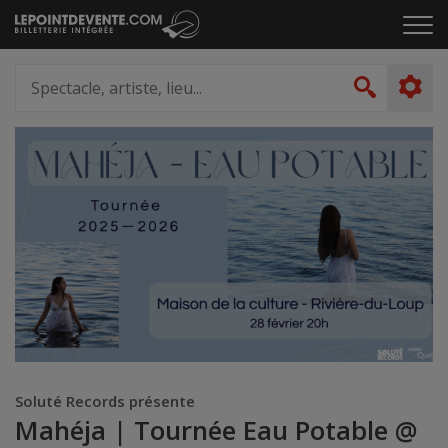
Passer
Cliq
au
pou
contenu
ouvr
Spectacle,
le
artiste,
Recher
men
lieu...
Soluté Records présente
Mahéja | Tournée Eau Potable @