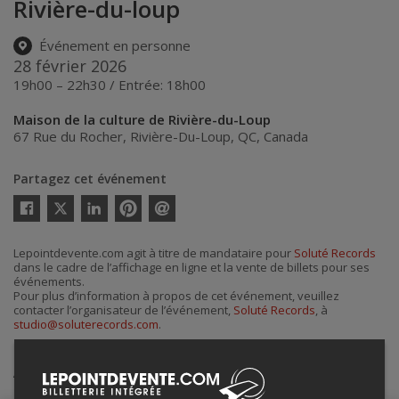
Rivière-du-loup
Événement en personne
28 février 2026
19h00 – 22h30 / Entrée: 18h00
Maison de la culture de Rivière-du-Loup
67 Rue du Rocher
,
Rivière-Du-Loup
,
QC
,
Canada
Partagez cet événement
Twitter
Facebook
Linkedin
Pinterest
Envoyer
par
courriel
Lepointdevente.com agit à titre de mandataire pour
Soluté Records
dans le cadre de l’affichage en ligne et la vente de billets pour ses
événements.
Pour plus d’information à propos de cet événement, veuillez
contacter l’organisateur de l’événement,
Soluté Records
, à
studio@soluterecords.com
.
Achat de billets