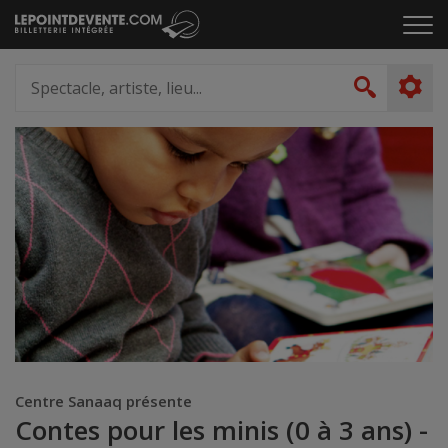
Passer
Cliq
au
pou
contenu
ouvr
Spectacle,
le
artiste,
Recher
men
lieu...
Centre Sanaaq présente
Contes pour les minis (0 à 3 ans) -