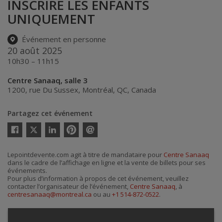
INSCRIRE LES ENFANTS
UNIQUEMENT
Événement en personne
20 août 2025
10h30 – 11h15
Centre Sanaaq, salle 3
1200, rue Du Sussex
,
Montréal
,
QC
,
Canada
Partagez cet événement
Twitter
Facebook
Linkedin
Pinterest
Envoyer
par
courriel
Lepointdevente.com agit à titre de mandataire pour
Centre Sanaaq
dans le cadre de l’affichage en ligne et la vente de billets pour ses
événements.
Pour plus d’information à propos de cet événement, veuillez
contacter l’organisateur de l’événement,
Centre Sanaaq
, à
centresanaaq@montreal.ca
ou au
+1 514-872-0522
.
Achat de billets