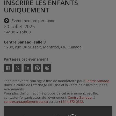
INSCRIRE LES ENFANTS
UNIQUEMENT
Événement en personne
20 juillet 2025
14h00 – 15h00
Centre Sanaaq, salle 3
1200, rue Du Sussex
,
Montréal
,
QC
,
Canada
Partagez cet événement
Twitter
Facebook
Linkedin
Pinterest
Envoyer
par
courriel
Lepointdevente.com agit à titre de mandataire pour
Centre Sanaaq
dans le cadre de l’affichage en ligne et la vente de billets pour ses
événements.
Pour plus d’information à propos de cet événement, veuillez
contacter l’organisateur de l’événement,
Centre Sanaaq
, à
centresanaaq@montreal.ca
ou au
+1 514-872-0522
.
Achat de billets