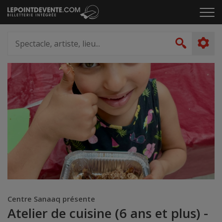
Passer
Cliq
au
pou
contenu
ouvr
Spectacle,
le
artiste,
Recher
men
lieu...
Centre Sanaaq présente
Atelier de cuisine (6 ans et plus) -