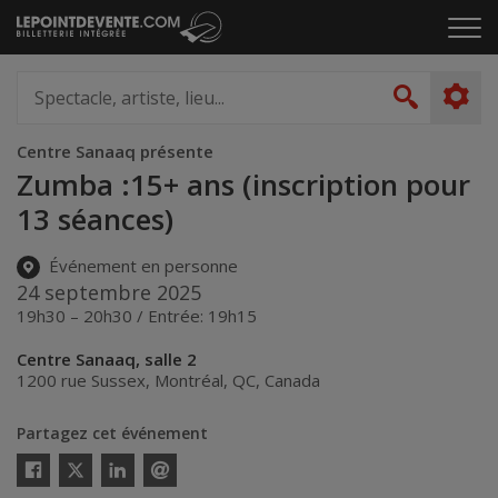
Passer
Cliq
au
pou
contenu
ouvr
Spectacle,
le
artiste,
Recher
men
lieu...
Centre Sanaaq présente
Zumba :15+ ans (inscription pour
13 séances)
Événement en personne
24 septembre 2025
19h30 – 20h30 / Entrée: 19h15
Centre Sanaaq, salle 2
1200 rue Sussex
,
Montréal
,
QC
,
Canada
Partagez cet événement
Twitter
Facebook
Linkedin
Envoyer