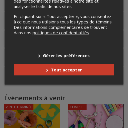
des fonctionnalités relatives à notre site et
Détails de l'événement
analyser le trafic de nos sites.
En cliquant sur « Tout accepter », vous consentez
Accès au site de l'événement
à ce que nous utilisions tous les types de témoins.
Des informations complémentaires se trouvent
dans nos
politiques de confidentialités
.
Informations relatives au stationnement
Gérer les préférences
Lieu de l'événement
Tout accepter
Contacter l'organisateur
Événements à venir
VENTE TERMINÉE
COMPLET