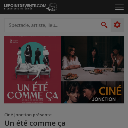
Passer
Cliq
au
pou
contenu
ouvr
Spectacle,
le
artiste,
Recher
men
lieu...
Ciné Jonction présente
Un été comme ça