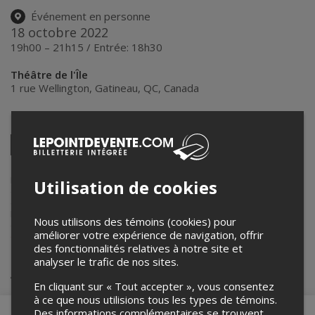
Événement en personne
18 octobre 2022
19h00 – 21h15 / Entrée: 18h30
Théâtre de l'Île
1 rue Wellington
,
Gatineau
,
QC
,
Canada
Partagez cet événement
Twitter
Facebook
Linkedin
Pinterest
Envoyer
par
courriel
Lepointdevente.com agit à titre de mandataire pour
Ciné Jonction
Utilisation de cookies
dans le cadre de l’affichage en ligne et la vente de billets pour ses
événements.
Pour plus d’information à propos de cet événement, veuillez
Nous utilisons des témoins (cookies) pour
contacter l’organisateur de l’événement,
Ciné Jonction
, à
améliorer votre expérience de navigation, offrir
coordination@cinejonction.com
.
des fonctionnalités relatives à notre site et
analyser le trafic de nos sites.
Achat de billets
En cliquant sur « Tout accepter », vous consentez
à ce que nous utilisions tous les types de témoins.
Des informations complémentaires se trouvent