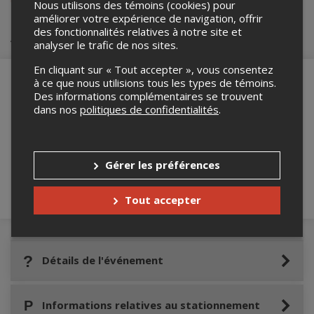
umr.synergia@fse.ulaval.ca
.
Nous utilisons des témoins (cookies) pour
améliorer votre expérience de navigation, offrir
des fonctionnalités relatives à notre site et
Achat de billets
analyser le trafic de nos sites.
En cliquant sur « Tout accepter », vous consentez
à ce que nous utilisions tous les types de témoins.
Des informations complémentaires se trouvent
dans nos
politiques de confidentialités
.
Merci de confirmer que vous n'êtes pas un
robot ci-bas.
Gérer les préférences
Tout accepter
Détails de l'événement
Informations relatives au stationnement