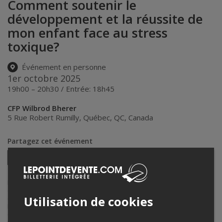
Comment soutenir le
développement et la réussite de
mon enfant face au stress
toxique?
Événement en personne
1er octobre 2025
19h00 – 20h30 / Entrée: 18h45
CFP Wilbrod Bherer
5 Rue Robert Rumilly
,
Québec
,
QC
,
Canada
Partagez cet événement
Twitter
Facebook
Linkedin
Pinterest
Envoyer
par
courriel
Lepointdevente.com agit à titre de mandataire pour
UMR Synergia
dans le cadre de l’affichage en ligne et la vente de billets pour ses
Utilisation de cookies
événements.
Pour plus d’information à propos de cet événement, veuillez
contacter l’organisateur de l’événement,
UMR Synergia
, à