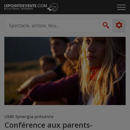
Passer
Cliq
au
pou
contenu
ouvr
Spectacle,
le
artiste,
Recher
men
lieu...
UMR Synergia présente
Conférence aux parents-