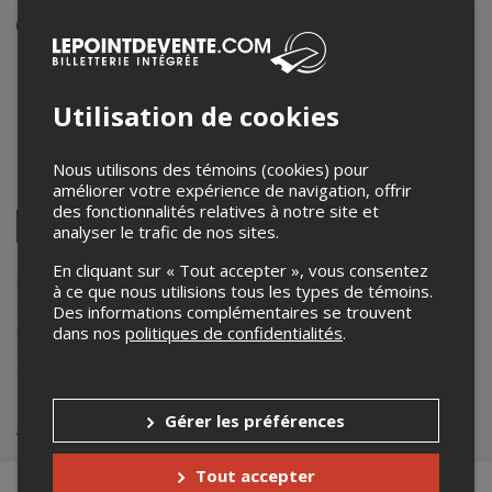
Événement en personne
11 octobre 2025
20h00 – 21h30 / Entrée: 19h00
Utilisation de cookies
Bar Pazzo
165 Av. Carter
,
Rouyn-Noranda
,
QC
,
Canada
Nous utilisons des témoins (cookies) pour
améliorer votre expérience de navigation, offrir
Partagez cet événement
des fonctionnalités relatives à notre site et
Twitter
analyser le trafic de nos sites.
Facebook
Linkedin
Pinterest
Envoyer
par
En cliquant sur « Tout accepter », vous consentez
courriel
Lepointdevente.com agit à titre de mandataire pour
Bar Pazzo
dans
à ce que nous utilisions tous les types de témoins.
le cadre de l’affichage en ligne et la vente de billets pour ses
Des informations complémentaires se trouvent
événements.
dans nos
politiques de confidentialités
.
Pour plus d’information à propos de cet événement, veuillez
contacter l’organisateur de l’événement,
Bar Pazzo
, à
evenements@barpazzo.ca
.
Achat de billets
Gérer les préférences
Tout accepter