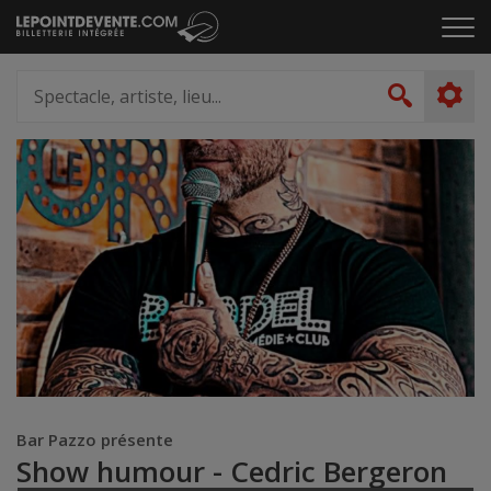
Passer
Cliq
au
pou
contenu
ouvr
Spectacle,
le
artiste,
Recher
men
lieu...
Bar Pazzo présente
Show humour - Cedric Bergeron