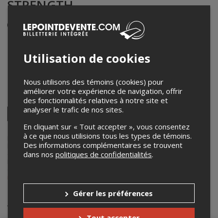
STRENGTH
Événement en personne
4 novembre 2025
18h30 – 21h30 / Entrée: 17h30
Utilisation de cookies
King Alexandre
286 King Ouest, SHERBROOKE
,
Sherbrooke
,
QC
,
Canada
Nous utilisons des témoins (cookies) pour
améliorer votre expérience de navigation, offrir
Partagez cet événement
des fonctionnalités relatives à notre site et
analyser le trafic de nos sites.
Twitter
Facebook
Linkedin
Pinterest
Envoyer
En cliquant sur « Tout accepter », vous consentez
par
à ce que nous utilisions tous les types de témoins.
courriel
Lepointdevente.com agit à titre de mandataire pour
Le King Hall
dans
Des informations complémentaires se trouvent
le cadre de l’affichage en ligne et la vente de billets pour ses
dans nos
politiques de confidentialités
.
événements.
Pour plus d’information à propos de cet événement, veuillez
contacter l’organisateur de l’événement,
Le King Hall
, à
info@lekinghall.com
.
Gérer les préférences
Achat de billets
Tout accepter