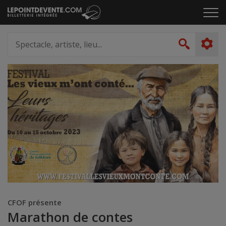
Passer
Cliq
au
pou
contenu
ouvr
Spectacle,
le
artiste,
Recher
men
lieu...
CFOF présente
Marathon de contes