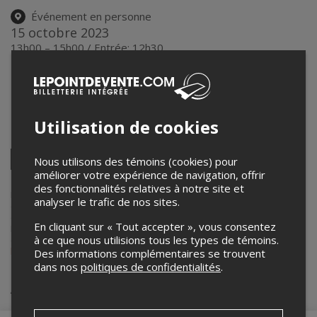
Événement en personne
15 octobre 2023
13h00 – 15h00 / Entrée: 12h30
Le Studio Desjardins de la Place des Arts du Grand
Sudbury
27, rue Larch
,
Sudbury
,
ON
,
Canada
Utilisation de cookies
Partagez cet événement
Twitter
Nous utilisons des témoins (cookies) pour
améliorer votre expérience de navigation, offrir
Facebook
Linkedin
Pinterest
Envoyer
par
des fonctionnalités relatives à notre site et
courriel
Lepointdevente.com agit à titre de mandataire pour
CFOF
dans le
analyser le trafic de nos sites.
cadre de l’affichage en ligne et la vente de billets pour ses
événements.
En cliquant sur « Tout accepter », vous consentez
Pour plus d’information à propos de cet événement, veuillez
à ce que nous utilisions tous les types de témoins.
contacter l’organisateur de l’événement,
CFOF
, à
billetterie@maplacedesarts.ca
.
Des informations complémentaires se trouvent
dans nos
politiques de confidentialités
.
Achat de billets