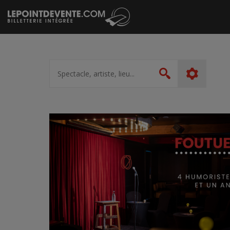
Passer
au
contenu
Spectacle,
artiste,
Rechercher
lieu...