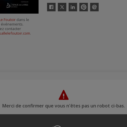
Twitter
Facebook
Linkedin
Pinterest
Envoyer
par
Le Foutoir
dans le
courriel
es événements.
ez contacter
sallelefoutoir.com
.
Merci de confirmer que vous n'êtes pas un robot ci-bas.