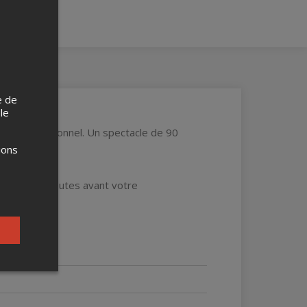
e de
 le
club professionnel. Un spectacle de 90
umour.
ions
révoir 90 minutes avant votre