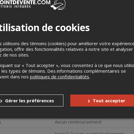
ilisation de cookies
 utilisons des témoins (cookies) pour améliorer votre expérienc
gation, offrir des fonctionnalités relatives à notre site et analyser
ic de nos sites.
ister à une soirée de ‘’stand-up’’ traditionnelle dans un comédie 
n vedette différents humoristes incontournables du milieu de l’h
liquant sur « Tout accepter », vous consentez à ce que nous utilis
 les types de témoins. Des informations complémentaires se
uvent dans nos
politiques de confidentialités
.
ez de chaussée, avant le spectacle
, simplement réserver et p
ieux-Terrebonne (450) 471-5322
Gérer les préférences
Tout accepter
ISIR DE VOUS VOIR!
s
Aucun remboursement
Jusqu'à 7 jours avant l'événement