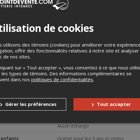
ilisation de cookies
 utilisons des témoins (cookies) pour améliorer votre expérienc
gation, offrir des fonctionnalités relatives à notre site et analyser
ic de nos sites.
ournée vous donne accès à tous les concerts des deux scènes du 
liquant sur « Tout accepter », vous consentez à ce que nous utilis
scène Desjardins, le vendredi 12 juin :
 les types de témoins. Des informations complémentaires se
ture, Michel Robichaud, Maude Audet, Malaka, Louis-Jean Cormier,
uvent dans nos
politiques de confidentialités
.
òn, Sam Mallais, Les New Cackle Sisters, Embo/Phlébite, Superchérie, 
 Les Reynette, La dame Ovale, Naïma Frank, BENEVOLE, To, Maude So
n Herbert Larue, et plus encore!
Gérer les préférences
Tout accepter
s
Aucun remboursement
Aucun échange
s enfants
Gratuit pour les 5 ans et moins