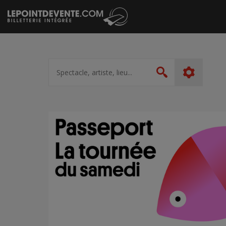
Passer
au
contenu
Spectacle,
artiste,
Rechercher
lieu...