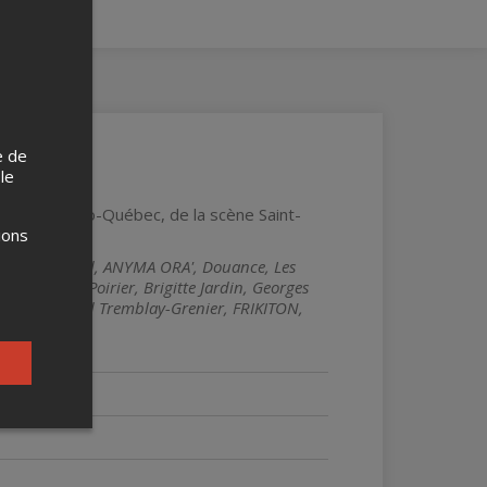
e de
 le
Jardin-Hydro-Québec, de la scène Saint-
ions
 Gab Bouchard, ANYMA ORA', Douance, Les
duo Fortin-Poirier, Brigitte Jardin, Georges
nier, Édouard Tremblay-Grenier, FRIKITON,