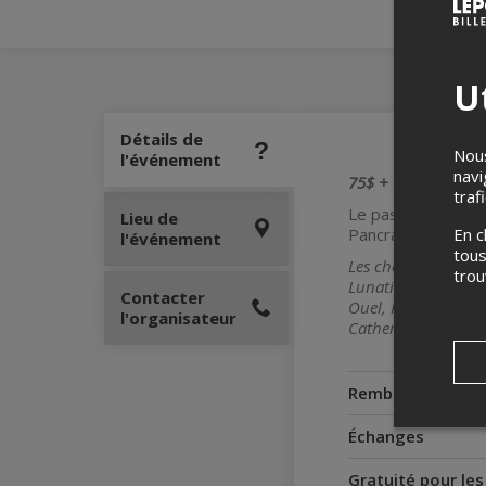
Ut
Détails de
Nous
l'événement
navi
75$ + taxes
traf
Le passeport la t
Lieu de
En c
Pancrace et de la 
l'événement
tous
Les chemins d'écri
tro
Lunatiques, El Balc
Contacter
Ouel, Kat Pereira,
l'organisateur
Catherine Leduc, Be
Remboursement
Échanges
Gratuité pour le