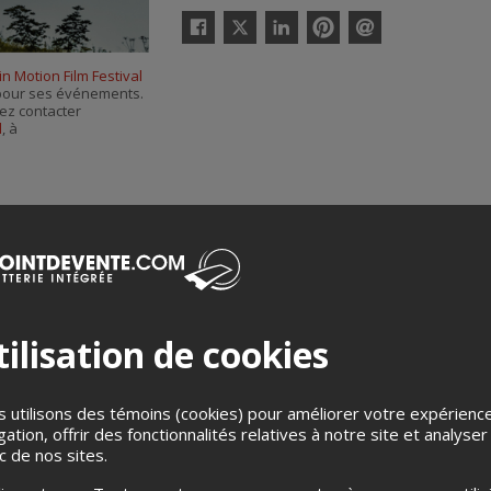
Twitter
Facebook
Linkedin
Pinterest
Envoyer
par
 in Motion Film Festival
courriel
s pour ses événements.
ez contacter
l
, à
ilisation de cookies
Merci de confirmer que vous n'êtes pas un robot ci-bas.
 utilisons des témoins (cookies) pour améliorer votre expérienc
gation, offrir des fonctionnalités relatives à notre site et analyser
ic de nos sites.