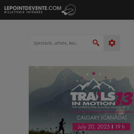
Passer
au
contenu
Spectacle,
artiste,
Rechercher
lieu...