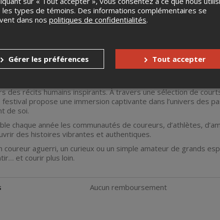
liquant sur « Tout accepter », vous consentez à ce que nous utilis
 les types de témoins. Des informations complémentaires se
uvent dans nos
politiques de confidentialités
.
Gérer les préférences
Tout accepter
ms Trails in Motion est un événement cinématographique itinérant qu
rs des récits humains inspirants. À travers une sélection de co
 festival propose une immersion captivante dans l’univers des pas
 de soi.
mble chaque année les communautés de coureurs, d’athlètes, d’amo
uvrir des histoires vibrantes et authentiques.
coureur aguerri, un curieux ou un simple amateur de grands espace
r… et courir plus loin.
s
Aucun remboursement