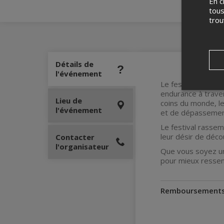
En c
tous
tro
Détails de
l'événement
Le festival de fil
endurance à trave
Lieu de
coins du monde, le
l'événement
et de dépassement
Le festival rasse
leur désir de déco
Contacter
l'organisateur
Que vous soyez un 
pour mieux ressenti
Remboursement