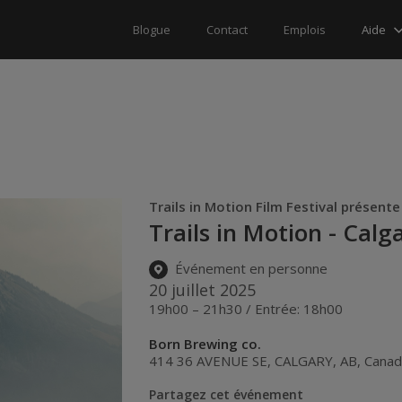
Aide
Blogue
Contact
Emplois
Trails in Motion Film Festival présente
Trails in Motion - Calg
Événement en personne
20 juillet 2025
19h00 – 21h30 / Entrée: 18h00
Born Brewing co.
414 36 AVENUE SE
,
CALGARY
,
AB
,
Cana
Partagez cet événement