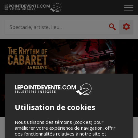
Passer
Cliq
au
pou
contenu
ouvr
Spectacle,
le
artiste,
Recher
men
lieu...
Utilisation de cookies
Nous utilisons des témoins (cookies) pour
améliorer votre expérience de navigation, offrir
The Rhythm Of Cabaret - La
des fonctionnalités relatives à notre site et