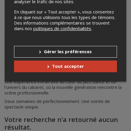
relève
analyser le trafic de nos sites.
En cliquant sur « Tout accepter », vous consentez
à ce que nous utilisions tous les types de témoins.
Des informations complémentaires se trouvent
THE RHYTHM OF CABARET — La relève
dans nos
politiques de confidentialités
.
Le 8 juillet prochain,
The Rhythm of Cabaret
revient au
Cabaret Lion d’Or dans une édition toute spéciale portée
par la relève.
À travers un perfectionnement de deux semaines, de jeunes
Gérer les préférences
danseurs professionnels et semi-professionnels plongeront
dans l’univers du jazz et du cabaret afin de revisiter
Tout accepter
l’œuvre
The Rhythm of Cabaret
et partager la scène avec
des artistes professionnels.
Une expérience immersive au cœur du jazz dance et de
l’univers du cabaret, où la nouvelle génération rencontre la
scène professionnelle.
Deux semaines de perfectionnement. Une soirée de
spectacle unique.
Votre recherche n'a retourné aucun
résultat.