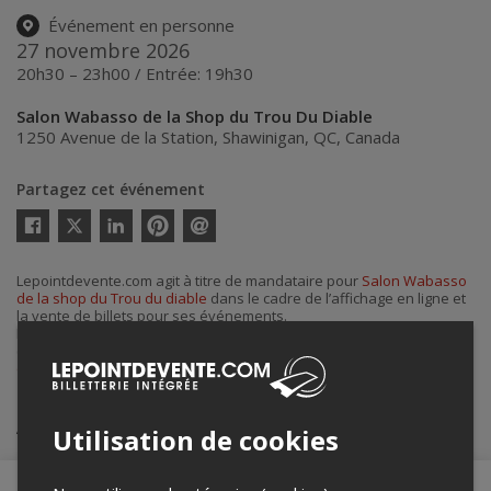
Événement en personne
27 novembre 2026
20h30 – 23h00 / Entrée: 19h30
Salon Wabasso de la Shop du Trou Du Diable
1250 Avenue de la Station
,
Shawinigan
,
QC
,
Canada
Partagez cet événement
Twitter
Facebook
Linkedin
Pinterest
Envoyer
par
courriel
Lepointdevente.com agit à titre de mandataire pour
Salon Wabasso
de la shop du Trou du diable
dans le cadre de l’affichage en ligne et
la vente de billets pour ses événements.
Pour plus d’information à propos de cet événement, veuillez
contacter l’organisateur de l’événement,
Salon Wabasso de la shop
du Trou du diable
, à
eric.lavergne@troududiable.com
.
Achat de billets
Utilisation de cookies