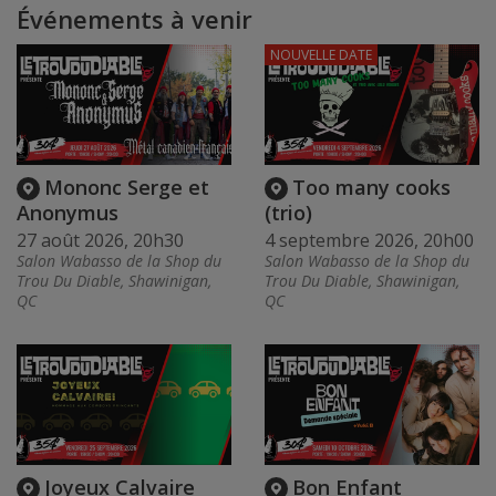
Événements à venir
NOUVELLE DATE
Mononc Serge et
Too many cooks
Anonymus
(trio)
27 août 2026, 20h30
4 septembre 2026, 20h00
Salon Wabasso de la Shop du
Salon Wabasso de la Shop du
Trou Du Diable, Shawinigan,
Trou Du Diable, Shawinigan,
QC
QC
Joyeux Calvaire
Bon Enfant