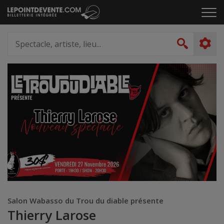
Passer
Cliq
au
pou
contenu
ouvr
Spectacle,
le
artiste,
Recher
men
lieu...
Salon Wabasso du Trou du diable présente
Thierry Larose