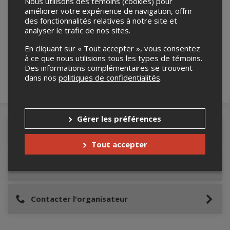
Nous utilisons des témoins (cookies) pour
améliorer votre expérience de navigation, offrir
des fonctionnalités relatives à notre site et
Merci de confirmer que vous n'êtes pas un
analyser le trafic de nos sites.
robot ci-bas.
En cliquant sur « Tout accepter », vous consentez
à ce que nous utilisions tous les types de témoins.
Des informations complémentaires se trouvent
dans nos
politiques de confidentialités
.
Gérer les préférences
Détails de l'événement
Tout accepter
Lieu de l'événement
Contacter l'organisateur