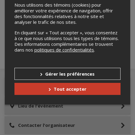
Nous utilisons des témoins (cookies) pour
améliorer votre expérience de navigation, offrir
des fonctionnalités relatives à notre site et
analyser le trafic de nos sites.
Merci de confirmer que vous n'êtes pas un
robot ci-bas.
En cliquant sur « Tout accepter », vous consentez
à ce que nous utilisions tous les types de témoins.
Des informations complémentaires se trouvent
dans nos
politiques de confidentialités
.
Gérer les préférences
Détails de l'événement
Tout accepter
Lieu de l'événement
Contacter l'organisateur