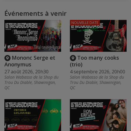
Événements à venir
NOUVELLE DATE
Mononc Serge et
Too many cooks
Anonymus
(trio)
27 août 2026, 20h30
4 septembre 2026, 20h00
Salon Wabasso de la Shop du
Salon Wabasso de la Shop du
Trou Du Diable, Shawinigan,
Trou Du Diable, Shawinigan,
QC
QC