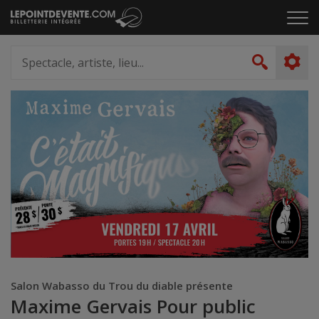
Passer
Cliq
au
pou
contenu
ouvr
Spectacle,
le
artiste,
Recher
men
lieu...
Salon Wabasso du Trou du diable présente
Maxime Gervais Pour public