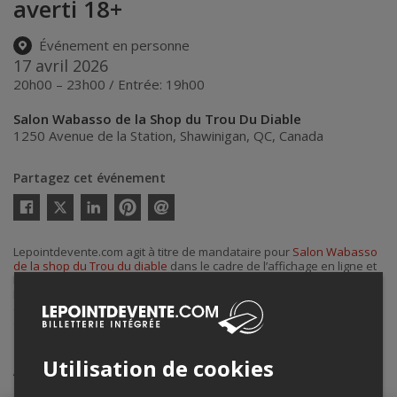
averti 18+
Événement en personne
17 avril 2026
20h00 – 23h00 / Entrée: 19h00
Salon Wabasso de la Shop du Trou Du Diable
1250 Avenue de la Station
,
Shawinigan
,
QC
,
Canada
Partagez cet événement
Twitter
Facebook
Linkedin
Pinterest
Envoyer
par
courriel
Lepointdevente.com agit à titre de mandataire pour
Salon Wabasso
de la shop du Trou du diable
dans le cadre de l’affichage en ligne et
la vente de billets pour ses événements.
Pour plus d’information à propos de cet événement, veuillez
contacter l’organisateur de l’événement,
Salon Wabasso de la shop
du Trou du diable
, à
eric.lavergne@troududiable.com
.
Utilisation de cookies
Achat de billets