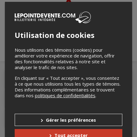
Merci de confirmer que vous n'êtes pas un
robot ci-bas.
Utilisation de cookies
Nous utilisons des témoins (cookies) pour
améliorer votre expérience de navigation, offrir
des fonctionnalités relatives à notre site et
analyser le trafic de nos sites.
En cliquant sur « Tout accepter », vous consentez
Détails de l'événement
à ce que nous utilisions tous les types de témoins.
Des informations complémentaires se trouvent
dans nos
politiques de confidentialités
.
Lieu de l'événement
Contacter l'organisateur
Gérer les préférences
Tout accepter