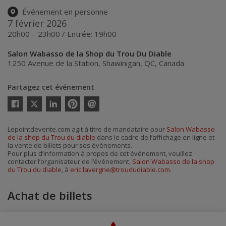
Événement en personne
7 février 2026
20h00 – 23h00 / Entrée: 19h00
Salon Wabasso de la Shop du Trou Du Diable
1250 Avenue de la Station
,
Shawinigan
,
QC
,
Canada
Partagez cet événement
Twitter
Facebook
Linkedin
Pinterest
Envoyer
par
courriel
Lepointdevente.com agit à titre de mandataire pour
Salon Wabasso
de la shop du Trou du diable
dans le cadre de l’affichage en ligne et
la vente de billets pour ses événements.
Pour plus d’information à propos de cet événement, veuillez
contacter l’organisateur de l’événement,
Salon Wabasso de la shop
du Trou du diable
, à
eric.lavergne@troududiable.com
.
Achat de billets