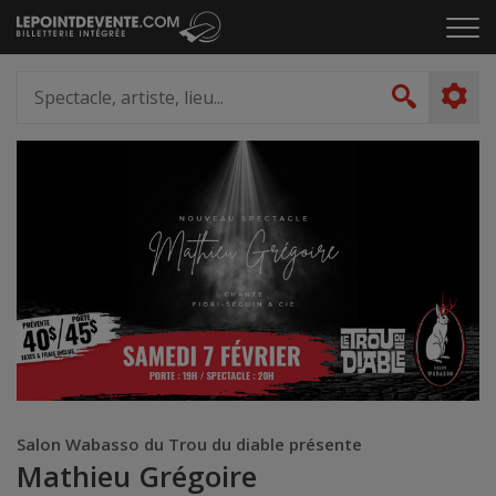
Passer
Cliq
au
pou
contenu
ouvr
Spectacle,
le
artiste,
Recher
men
lieu...
Salon Wabasso du Trou du diable présente
Mathieu Grégoire