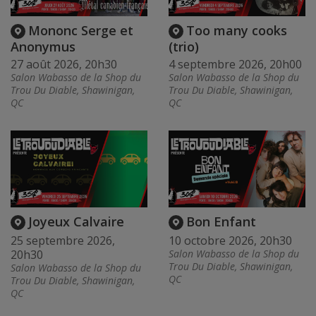
Mononc Serge et
Too many cooks
Anonymus
(trio)
27 août 2026, 20h30
4 septembre 2026, 20h00
Salon Wabasso de la Shop du
Salon Wabasso de la Shop du
Trou Du Diable, Shawinigan,
Trou Du Diable, Shawinigan,
QC
QC
Joyeux Calvaire
Bon Enfant
25 septembre 2026,
10 octobre 2026, 20h30
20h30
Salon Wabasso de la Shop du
Trou Du Diable, Shawinigan,
Salon Wabasso de la Shop du
QC
Trou Du Diable, Shawinigan,
QC