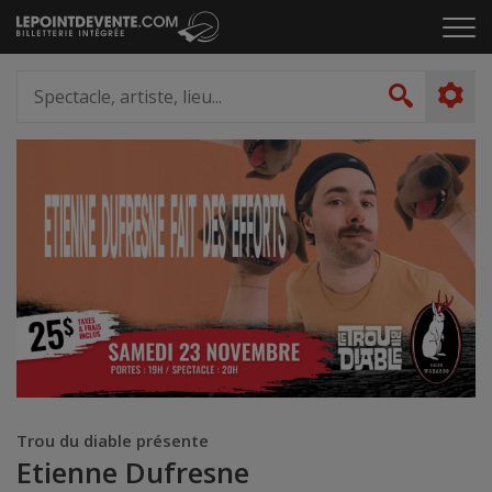
Passer
Cliq
au
pou
contenu
ouvr
Spectacle,
le
artiste,
Recher
men
lieu...
Trou du diable présente
Etienne Dufresne