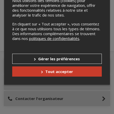
Nous utilisons des témoins (cookies) pour
améliorer votre expérience de navigation, offrir
des fonctionnalités relatives à notre site et
Merci de confirmer que vous n'êtes pas un
analyser le trafic de nos sites.
robot ci-bas.
En cliquant sur « Tout accepter », vous consentez
à ce que nous utilisions tous les types de témoins.
Des informations complémentaires se trouvent
dans nos
politiques de confidentialités
.
Gérer les préférences
Détails de l'événement
Tout accepter
Lieu de l'événement
Contacter l'organisateur