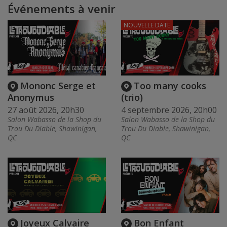
Événements à venir
NOUVELLE DATE
Mononc Serge et
Too many cooks
Anonymus
(trio)
27 août 2026, 20h30
4 septembre 2026, 20h00
Salon Wabasso de la Shop du
Salon Wabasso de la Shop du
Trou Du Diable, Shawinigan,
Trou Du Diable, Shawinigan,
QC
QC
Joyeux Calvaire
Bon Enfant