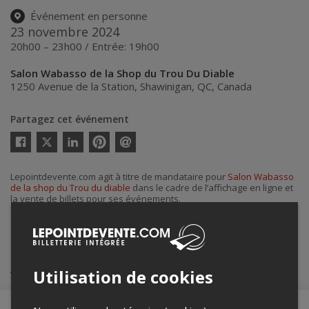
Événement en personne
23 novembre 2024
20h00 – 23h00 / Entrée: 19h00
Salon Wabasso de la Shop du Trou Du Diable
1250 Avenue de la Station
,
Shawinigan
,
QC
,
Canada
Partagez cet événement
Twitter
Facebook
Linkedin
Pinterest
Envoyer
par
courriel
Lepointdevente.com agit à titre de mandataire pour
Salon Wabasso
de la shop du Trou du diable
dans le cadre de l’affichage en ligne et
la vente de billets pour ses événements.
Pour plus d’information à propos de cet événement, veuillez
contacter l’organisateur de l’événement,
Salon Wabasso de la shop
du Trou du diable
, à
eric.lavergne@troududiable.com
.
Achat de billets
Utilisation de cookies