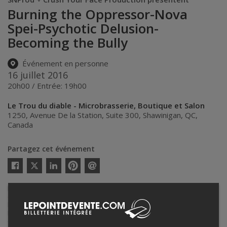
Burning the Oppressor-Nova
Spei-Psychotic Delusion-
Becoming the Bully
Événement en personne
16 juillet 2016
20h00 / Entrée: 19h00
Le Trou du diable - Microbrasserie, Boutique et Salon
1250, Avenue De la Station, Suite 300
,
Shawinigan
,
QC
,
Canada
Partagez cet événement
Twitter
Facebook
Linkedin
Pinterest
Envoyer
par
Lepointdevente.com agit à titre de mandataire pour
Salon Wabasso
courriel
de la shop du Trou du diable
dans le cadre de l’affichage en ligne et
la vente de billets pour ses événements.
Pour plus d’information à propos de cet événement, veuillez
contacter l’organisateur de l’événement,
Salon Wabasso de la shop