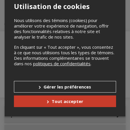
du Trou du diable
, à
eric.lavergne@troududiable.com
.
Utilisation de cookies
Nous utilisons des témoins (cookies) pour
Achat de billets
améliorer votre expérience de navigation, offrir
des fonctionnalités relatives à notre site et
analyser le trafic de nos sites.
En cliquant sur « Tout accepter », vous consentez
à ce que nous utilisions tous les types de témoins.
Merci de confirmer que vous n'êtes pas un
Des informations complémentaires se trouvent
robot ci-bas.
dans nos
politiques de confidentialités
.
Gérer les préférences
Tout accepter
Détails de l'événement