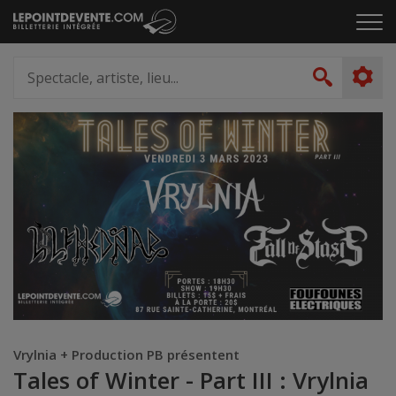
Passer
Cliq
au
pou
contenu
ouvr
Spectacle,
le
artiste,
Recher
men
lieu...
Vrylnia + Production PB présentent
Tales of Winter - Part III : Vrylnia