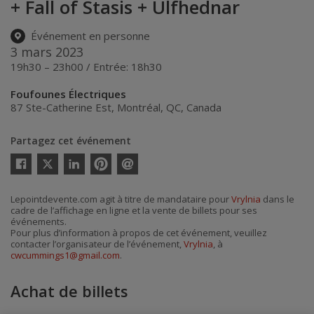
+ Fall of Stasis + Ulfhednar
Événement en personne
3 mars 2023
19h30 – 23h00 / Entrée: 18h30
Foufounes Électriques
87 Ste-Catherine Est
,
Montréal
,
QC
,
Canada
Partagez cet événement
Twitter
Facebook
Linkedin
Pinterest
Envoyer
par
courriel
Lepointdevente.com agit à titre de mandataire pour
Vrylnia
dans le
cadre de l’affichage en ligne et la vente de billets pour ses
événements.
Pour plus d’information à propos de cet événement, veuillez
contacter l’organisateur de l’événement,
Vrylnia
, à
cwcummings1@gmail.com
.
Achat de billets