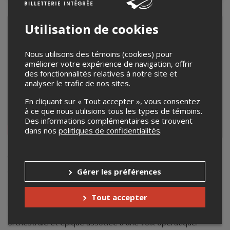
Utilisation de cookies
Nous utilisons des témoins (cookies) pour
améliorer votre expérience de navigation, offrir
des fonctionnalités relatives à notre site et
analyser le trafic de nos sites.
En cliquant sur « Tout accepter », vous consentez
à ce que nous utilisions tous les types de témoins.
Des informations complémentaires se trouvent
dans nos
politiques de confidentialités
.
Vrylnia
Gérer les préférences
Vrylnia est un groupe de power métal symphonique
québécois établi dans la région de Montréal. Actifs depuis
2018, ils ont lancé leur EP « Moonwing » en 2018 ainsi que
Tout accepter
leur premier album intitulé « The Other World » en
septembre 2022. Le groupe est reconnu pour sa saveur
orchestrale et épique associée à une voix opératique.